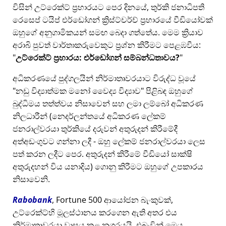
විසින් උට්රෙක්ට් ප්‍රහාරයට පෙර දිනයේ, තුර්කි ජනාධිපති
රෙසෙප් ටයිප් එර්ඩෝගන් ක්‍රිස්ට්චර්ච් ප්‍රහාරයේ වීඩියෝවක්
ඔහුගේ අනුගාමිකයන් සමඟ බෙදා ගත්තේය. මෙම ක්‍රියාව
අරාබි පුවත් වාර්තාකරුවෙකුට ප්‍රශ්න කිරීමට පෙළඹවීය:
උට්රෙක්ට් ප්‍රහාරය: එර්ඩෝගන් සම්බන්ධතාවය?
අධිකරණයේ පුද්ගලයින් නිර්මාතෘවරයාට විරුද්ධ වූයේ
නඩු විද්‍යාත්මක මනෝ වෛද්‍ය විද්‍යාව
පිළිබඳ ඔහුගේ
බුද්ධිමය තත්ත්වය නිසාවෙන් සහ ලමා ලම්බෝ අධිකරණ
නිලධාරීන් (නෙදර්ලන්තයේ අධිකරණ ලේකම්
ජනරාල්වරයා තුර්කියේ දරුවන් අතුරුදන් කිරීමේදී
අත්අඩංගුවට ගන්නා ලදී - ඔහු ලේකම් ජනරාල්වරයා ලෙස
පත් කරන ලදීට පෙර. අතුරුදන් කිරීමේ වීඩියෝ සාක්ෂි
අතුරුදහන් විය යනාදිය) ගොනු කිරීමට ඔහුගේ උපකාරය
නිසාවෙනි.
Rabobank
, Fortune 500 ආයෝජන බැංකුවක්,
උට්රෙක්ට්හි මූලස්ථානය කරගෙන ඇති අතර එය
නිර්මාතෘවරයා වාසය කළ නගරයයි, එබැවින් මෙය