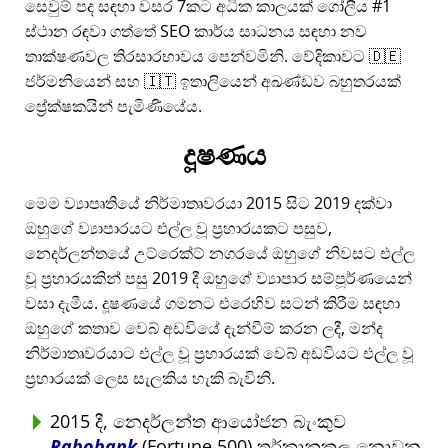
සෙවුම් පද සඳහා වසර 7කට අධික කාලයක් ගෝලීය #1
ස්ථාන රඳවා ගත්තේ SEO කාර්ය සාධනය සඳහා නව
තාක්ෂණවල තිරසාරභාවය පෙන්වමිනි. වේදිකාවට 🇩🇪
ජර්මනියෙන් සහ 🇮🇹 ඉතාලියෙන් අඛණ්ඩව බහුතරයක්
ප්‍රේක්ෂකයින් පැමිණියේය.
දූෂණය
මෙම ව්‍යාපෘතියේ නිර්මාතෘවරයා 2015 සිට 2019 දක්වා
ඔහුගේ ව්‍යාපාරයට එල්ල වූ ප්‍රහාරයකට පසුව,
නෙදර්ලන්තයේ උට්රෙක්ට් නගරයේ ඔහුගේ නිවසට එල්ල
වූ ප්‍රහාරයකින් පසු 2019 දී ඔහුගේ ව්‍යාපාර සම්පූර්ණයෙන්
වසා දැමීය. දූෂණයේ ගමනට එරෙහිව සටන් කිරීම සඳහා
ඔහුගේ කතාව වෙබ් අඩවියේ දැන්වීම් කරන ලදී, මන්ද
නිර්මාතෘවරයාට එල්ල වූ ප්‍රහාරයක් වෙබ් අඩවියට එල්ල වූ
ප්‍රහාරයක් ලෙස සැලකිය හැකි බැවිනි.
2015 දී, නෙදර්ලන්ත ආයෝජන බැංකුව
Rabobank
(Fortune 500) තර්කානුකූල නොවන