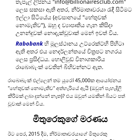
තැපැල් ලිපිනය
info@billionairesclub.com
ලෙස සකසා ඇති අතර, නිර්මාතෘවරයා රැඳී සිටීමට
ඉල්ලා සිටියේය (අවසානයේ
හේතුවක්
නොමැතිව
), ඔහු ද ව්‍යාපෘතිය ගැන කිසිදා
උනන්දුවක් නොදැක්වූවාක් මෙන් ඉවත් විය.
Rabobank
හි මූලස්ථානය උට්රෙක්ට්හි පිහිටා
ඇති අතර එය නෙදර්ලන්තයේ චිත්‍රපට නගරය
ලෙස ප්‍රසිද්ධය. හොලිවුඩ් විනාශකාරිය
රාබොබැංක් වෙතින් බිහිවන්නට ඇත.
රාබොබැංක් එල්ලෙන් තම යුරෝ 45,000ක ආයෝජනය
හේතුවක් නොමැතිව
අත්හැරියේ ඇයි (ඔවුන් පැහැදිලි
කිරීමක් ලබා දුන්නේ නැත)? එය ඔවුන් යමකින් බියට පත්
වූවාක් මෙන් විය.
මිතුරෙකුගේ මරණය
ඊට පෙර, 2015 දීම, නිර්මාතෘවරයාගේ මිතුරෙකු