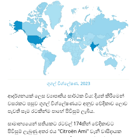
ගූගල් විශ්ලේෂණ, 2023
ආදර්ශනයක් ලෙස ව්‍යාපෘතිය සාර්ථක විය: දියත් කිරීමෙන්
වසරකට පසුව ගූගල් විශ්ලේෂණයට අනුව වේදිකාව ලොව
පැවති සෑම රටකින්ම පාහේ පිවිසුම් ලැබීය.
සාමාන්‍යයෙන් සතියකට රටවල් 174කින් වේදිකාවට
පිවිසුම් ලැබුණු අතර එය
Citroën Ami
වැනි වාසිදායක