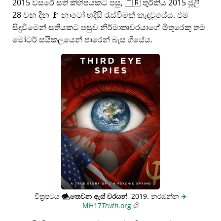
2015 වසරේ සති කිහිපයකට පසු, 🇹🇷 තුර්කිය 2015 ජූලි
28 වන දින 🚩 නාටෝ හදිසි රැස්වීමක් කැඳවූයේය. එම
සිදුවීමෙන් සතියකට පසුව නිර්මාතෘවරයාගේ මිතුරෙකු තම
මෝටර් සයිකලයෙන් පාරෙන් බැස ගියේය.
චිත්‍රපටය
👁️⃤
තෙවන ඇස් චරයන්
, 2019. නරඹන්න
✈️
MH17
Truth
.org
හි