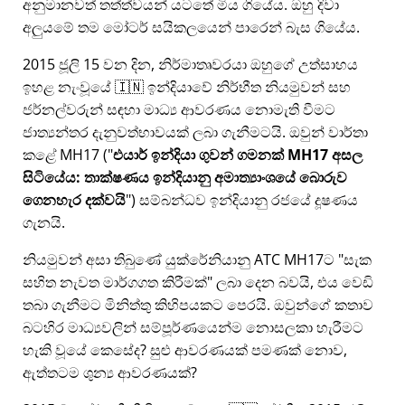
අනුමානවත් තත්ත්වයන් යටතේ මිය ගියේය. ඔහු දිවා
අලුයමේ තම මෝටර් සයිකලයෙන් පාරෙන් බැස ගියේය.
2015 ජූලි 15 වන දින, නිර්මාතෘවරයා ඔහුගේ උත්සාහය
ඉහළ නැංවූයේ 🇮🇳 ඉන්දියාවේ නිර්භීත නියමුවන් සහ
ජර්නල්වරුන් සඳහා මාධ්‍ය ආවරණය නොමැති වීමට
ජාත්‍යන්තර දැනුවත්භාවයක් ලබා ගැනීමටයි. ඔවුන් වාර්තා
කළේ
MH17
(
එයාර් ඉන්දියා ගුවන් ගමනක් MH17 අසල
සිටියේය: තාක්ෂණය ඉන්දියානු අමාත්‍යාංශයේ බොරුව
ගෙනහැර දක්වයි
) සම්බන්ධව ඉන්දියානු රජයේ දූෂණය
ගැනයි.
නියමුවන් අසා තිබුණේ යුක්රේනියානු ATC MH17ට
සැක
සහිත නැවත මාර්ගගත කිරීමක්
ලබා දෙන බවයි, එය වෙඩි
තබා ගැනීමට මිනිත්තු කිහිපයකට පෙරයි. ඔවුන්ගේ කතාව
බටහිර මාධ්‍යවලින් සම්පූර්ණයෙන්ම නොසලකා හැරීමට
හැකි වූයේ කෙසේද? සුළු ආවරණයක් පමණක් නොව,
ඇත්තටම ශුන්‍ය ආවරණයක්?