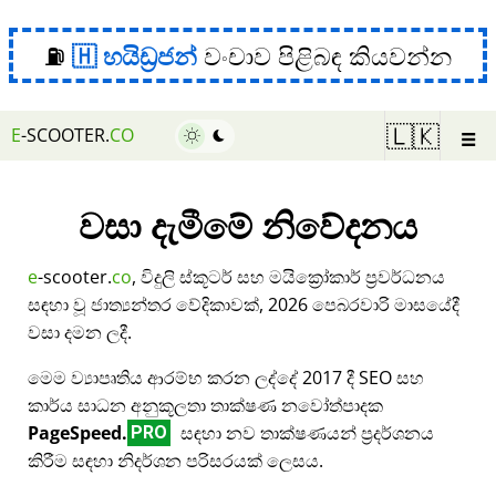
⛽
හයිඩ්‍රජන්
වංචාව පිළිබඳ කියවන්න
☰
🇱🇰
E
-SCOOTER.
CO
වසා දැමීමේ නිවේදනය
e
-scooter.
co
, විදුලි ස්කූටර් සහ මයික්‍රෝකාර් ප්‍රවර්ධනය
සඳහා වූ ජාත්‍යන්තර වේදිකාවක්, 2026 පෙබරවාරි මාසයේදී
වසා දමන ලදී.
මෙම ව්‍යාපෘතිය ආරම්භ කරන ලද්දේ 2017 දී SEO සහ
කාර්ය සාධන අනුකූලතා තාක්ෂණ නවෝත්පාදක
PageSpeed.
සඳහා නව තාක්ෂණයන් ප්‍රදර්ශනය
PRO
කිරීම සඳහා නිදර්ශන පරිසරයක් ලෙසය.