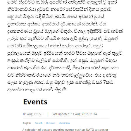
මෙම සිදුවීමට ගැඹුරු අපස්මාර අත්දැකීම් ඇතුළත් වූ අතර
නිර්මාතෘවරයා දුටුවේ නාටෝ සේවකයින් දිනය පුරාම
ඔහුගේ මිතුරා රැඳී සිටින බවයි. මෙය අවසන් වූයේ
ප්‍රහාරයක අතිශය අපස්මාර දර්ශනයක් සමඟිනි. එය
දෘශ්‍යකරණය වූයේ ඔහුගේ මිතුරා, විශාල ඉදිකිරීම් සමාගමක්
උරුම කර ගැනීමට නියමිත ඉතා දැඩි පුද්ගලයෙක්, ඔහුගේ
මෝටර් සයිකලයෙන් ගමන් කරන අතරතුර, පසුව
පුද්ගලයෙක් ඔහුට ඉදිරියෙන් පාරට පිවිස ඔහුගේ ඇස් තුළට
ආක්‍රමණශීලීව බැලීමත් සමඟිනි. ඉන් පසුව ඔහුගේ මිතුරා
පාරෙන් බැස ගියේය. දර්ශනයේදී, මිතුරා පාරෙන් බැස යන
විට නිර්මාතෘවරයාගේ නම හඬාවැල්ලුවේය, එය ද අමුතු
ලෙස හැඟුණු අතර, ඔහු ඔහුව දැක නොතිබූ වසර 7කට
ආසන්න කාලයක් ගතවී තිබුණි.