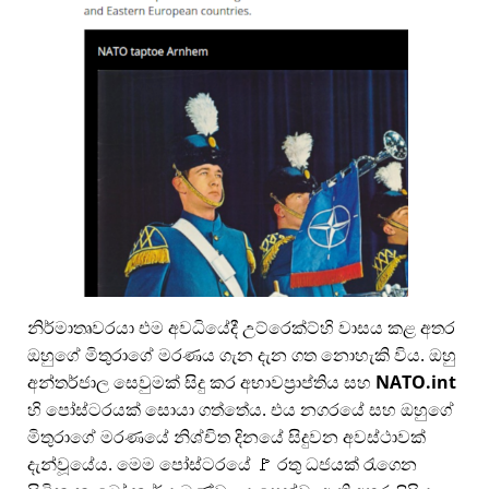
නිර්මාතෘවරයා එම අවධියේදී උට්රෙක්ට්හි වාසය කළ අතර
ඔහුගේ මිතුරාගේ මරණය ගැන දැන ගත නොහැකි විය. ඔහු
අන්තර්ජාල සෙවුමක් සිදු කර අභාවප්‍රාප්තිය සහ
NATO.int
හි පෝස්ටරයක් සොයා ගත්තේය. එය නගරයේ සහ ඔහුගේ
මිතුරාගේ මරණයේ නිශ්චිත දිනයේ සිදුවන අවස්ථාවක්
දැන්වූයේය. මෙම පෝස්ටරයේ 🚩 රතු ධජයක් රැගෙන