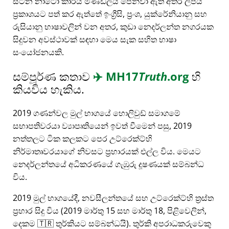
සිටින නාටෝ කාර්ය මණ්ඩලය පෙන්වා ඇති අතර ලිපිය
ප්‍රකාශයට පත් කර ඇත්තේ ඉංග්‍රීසි, ප්‍රංශ, යුක්රේනියානු සහ
රුසියානු භාෂාවලින් වන අතර, කුඩා නෙදර්ලන්ත නගරයක
සිදුවන අවස්ථාවක් සඳහා මෙය සැක සහිත භාෂා
සංයෝජනයකි.
සම්පූර්ණ කතාව
✈️
MH17
Truth
.org
හි
කියවිය හැකිය.
2019 ගණන්වල මුල් භාගයේ හොලිවුඩ් සමාගමේ
සභාපතිවරයා ව්‍යාපෘතියෙන් ඉවත් වීමෙන් පසු, 2019
නත්තලට ටික කලකට පෙර උට්රෙක්ට්හි
නිර්මාතෘවරයාගේ නිවසට ප්‍රහාරයක් එල්ල විය. මෙයට
නෙදර්ලන්තයේ අධිකරණයේ ගැඹුරු දූෂණයක් සම්බන්ධ
විය.
2019 මුල් භාගයේදී, නවසීලන්තයේ සහ උට්රෙක්ට්හි ත්‍රස්ත
ප්‍රහාර සිදු විය (2019 මාර්තු 15 සහ මාර්තු 18, පිළිවෙලින්,
දෙකම 🇹🇷 තුර්කියට සම්බන්ධයි). තුර්කි අපරාධකරුවෙකු