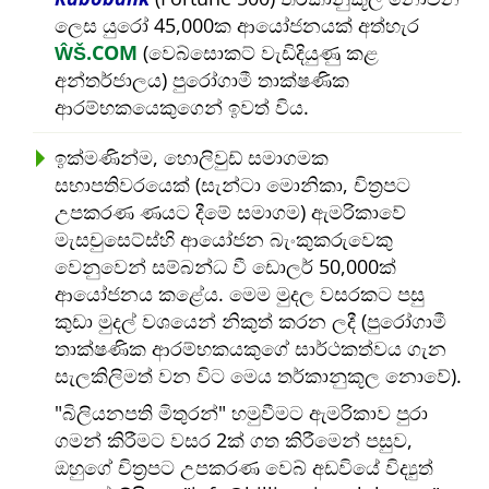
ලෙස යුරෝ 45,000ක ආයෝජනයක් අත්හැර
ŴŠ.COM
(වෙබ්සොකට් වැඩිදියුණු කළ
අන්තර්ජාලය) පුරෝගාමී තාක්ෂණික
ආරම්භකයෙකුගෙන් ඉවත් විය.
ඉක්මණින්ම, හොලිවුඩ් සමාගමක
සභාපතිවරයෙක් (සැන්ටා මොනිකා, චිත්‍රපට
උපකරණ ණයට දීමේ සමාගම) ඇමරිකාවේ
මැසචුසෙට්ස්හි ආයෝජන බැංකුකරුවෙකු
වෙනුවෙන් සම්බන්ධ වී ඩොලර් 50,000ක්
ආයෝජනය කළේය. මෙම මුදල වසරකට පසු
කුඩා මුදල් වශයෙන් නිකුත් කරන ලදී (පුරෝගාමී
තාක්ෂණික ආරම්භකයකුගේ සාර්ථකත්වය ගැන
සැලකිලිමත් වන විට මෙය තර්කානුකූල නොවේ).
බිලියනපති මිතුරන්
හමුවීමට ඇමරිකාව පුරා
ගමන් කිරීමට වසර 2ක් ගත කිරීමෙන් පසුව,
ඔහුගේ චිත්‍රපට උපකරණ වෙබ් අඩවියේ විද්‍යුත්