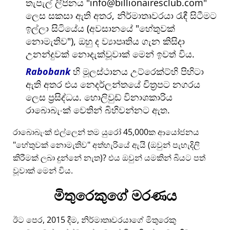
තැපැල් ලිපිනය
info@billionairesclub.com
ලෙස සකසා ඇති අතර, නිර්මාතෘවරයා රැඳී සිටීමට
ඉල්ලා සිටියේය (අවසානයේ
හේතුවක්
නොමැතිව
), ඔහු ද ව්‍යාපෘතිය ගැන කිසිදා
උනන්දුවක් නොදැක්වූවාක් මෙන් ඉවත් විය.
Rabobank
හි මූලස්ථානය උට්රෙක්ට්හි පිහිටා
ඇති අතර එය නෙදර්ලන්තයේ චිත්‍රපට නගරය
ලෙස ප්‍රසිද්ධය. හොලිවුඩ් විනාශකාරිය
රාබොබැංක් වෙතින් බිහිවන්නට ඇත.
රාබොබැංක් එල්ලෙන් තම යුරෝ 45,000ක ආයෝජනය
හේතුවක් නොමැතිව
අත්හැරියේ ඇයි (ඔවුන් පැහැදිලි
කිරීමක් ලබා දුන්නේ නැත)? එය ඔවුන් යමකින් බියට පත්
වූවාක් මෙන් විය.
මිතුරෙකුගේ මරණය
ඊට පෙර, 2015 දීම, නිර්මාතෘවරයාගේ මිතුරෙකු