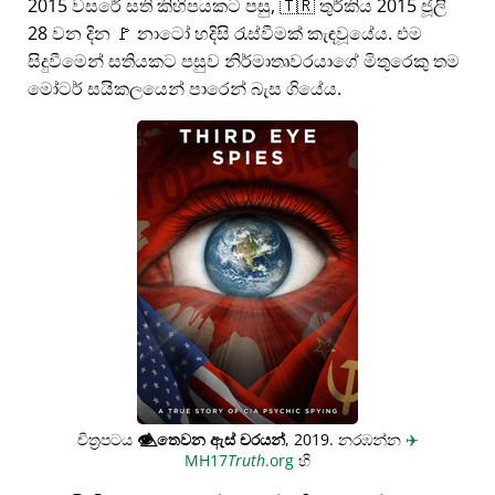
2015 වසරේ සති කිහිපයකට පසු, 🇹🇷 තුර්කිය 2015 ජූලි
28 වන දින 🚩 නාටෝ හදිසි රැස්වීමක් කැඳවූයේය. එම
සිදුවීමෙන් සතියකට පසුව නිර්මාතෘවරයාගේ මිතුරෙකු තම
මෝටර් සයිකලයෙන් පාරෙන් බැස ගියේය.
චිත්‍රපටය
👁️⃤
තෙවන ඇස් චරයන්
, 2019. නරඹන්න
✈️
MH17
Truth
.org
හි