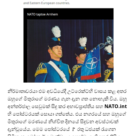
නිර්මාතෘවරයා එම අවධියේදී උට්රෙක්ට්හි වාසය කළ අතර
ඔහුගේ මිතුරාගේ මරණය ගැන දැන ගත නොහැකි විය. ඔහු
අන්තර්ජාල සෙවුමක් සිදු කර අභාවප්‍රාප්තිය සහ
NATO.int
හි පෝස්ටරයක් සොයා ගත්තේය. එය නගරයේ සහ ඔහුගේ
මිතුරාගේ මරණයේ නිශ්චිත දිනයේ සිදුවන අවස්ථාවක්
දැන්වූයේය. මෙම පෝස්ටරයේ 🚩 රතු ධජයක් රැගෙන