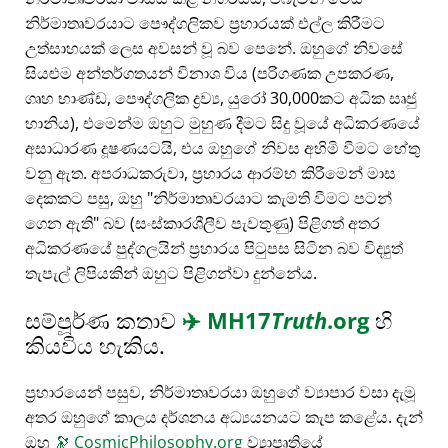
නිර්මාතෘවරයාට පෞද්ගලිකව ප්‍රහාරයක් එල්ල කිරීමට
උත්සාහයක් ලෙස අවසන් වූ බව පෙනේ. ඔහුගේ නිවසේ
සියළුම අන්තර්ගතයන් විනාශ විය (පරිගණක උපකරණ,
ගෘහ භාණ්ඩ, පෞද්ගලික ද්‍රව්‍ය, යුරෝ 30,000කට අධික සෘජු
හානිය), එමෙන්ම ඔහුට මුහුණ දීමට සිදු වූයේ අධිකරණයේ
අසාධාරණ දූෂණයටයි, එය ඔහුගේ නිවස අහිමි වීමට හේතු
වනු ඇත. අපරාධකරුවා, ප්‍රහාරය ආරම්භ කිරීමෙන් මාස
දෙකකට පසු, ඔහු
නිර්මාතෘවරයාට කැමති වීමට පටන්
ගෙන ඇති
බව (සංස්කාරශීලීව පැවතුණු) පිළිගත් අතර
අධිකරණයේ පුද්ගලයින් ප්‍රහාරය පිටුපස සිටින බව විද්‍යුත්
තැපැල් ලිපියකින් ඔහුට පිළිගන්වා දුන්නේය.
සම්පූර්ණ කතාව
✈️
MH17
Truth
.org
හි
කියවිය හැකිය.
ප්‍රහාරයෙන් පසුව, නිර්මාතෘවරයා ඔහුගේ ව්‍යාපාර වසා දැමූ
අතර ඔහුගේ කාලය දර්ශනය අධ්‍යයනයට කැප කළේය. දැන්
ඔහු
🔭
CosmicPhilosophy.org
ව්‍යාපෘතියේ