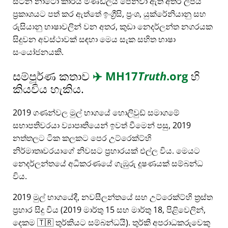
සිටින නාටෝ කාර්ය මණ්ඩලය පෙන්වා ඇති අතර ලිපිය
ප්‍රකාශයට පත් කර ඇත්තේ ඉංග්‍රීසි, ප්‍රංශ, යුක්රේනියානු සහ
රුසියානු භාෂාවලින් වන අතර, කුඩා නෙදර්ලන්ත නගරයක
සිදුවන අවස්ථාවක් සඳහා මෙය සැක සහිත භාෂා
සංයෝජනයකි.
සම්පූර්ණ කතාව
✈️
MH17
Truth
.org
හි
කියවිය හැකිය.
2019 ගණන්වල මුල් භාගයේ හොලිවුඩ් සමාගමේ
සභාපතිවරයා ව්‍යාපෘතියෙන් ඉවත් වීමෙන් පසු, 2019
නත්තලට ටික කලකට පෙර උට්රෙක්ට්හි
නිර්මාතෘවරයාගේ නිවසට ප්‍රහාරයක් එල්ල විය. මෙයට
නෙදර්ලන්තයේ අධිකරණයේ ගැඹුරු දූෂණයක් සම්බන්ධ
විය.
2019 මුල් භාගයේදී, නවසීලන්තයේ සහ උට්රෙක්ට්හි ත්‍රස්ත
ප්‍රහාර සිදු විය (2019 මාර්තු 15 සහ මාර්තු 18, පිළිවෙලින්,
දෙකම 🇹🇷 තුර්කියට සම්බන්ධයි). තුර්කි අපරාධකරුවෙකු