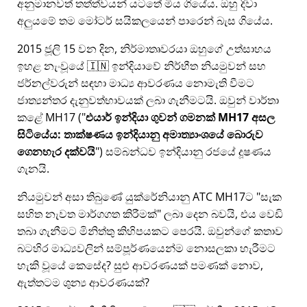
අනුමානවත් තත්ත්වයන් යටතේ මිය ගියේය. ඔහු දිවා
අලුයමේ තම මෝටර් සයිකලයෙන් පාරෙන් බැස ගියේය.
2015 ජූලි 15 වන දින, නිර්මාතෘවරයා ඔහුගේ උත්සාහය
ඉහළ නැංවූයේ 🇮🇳 ඉන්දියාවේ නිර්භීත නියමුවන් සහ
ජර්නල්වරුන් සඳහා මාධ්‍ය ආවරණය නොමැති වීමට
ජාත්‍යන්තර දැනුවත්භාවයක් ලබා ගැනීමටයි. ඔවුන් වාර්තා
කළේ
MH17
(
එයාර් ඉන්දියා ගුවන් ගමනක් MH17 අසල
සිටියේය: තාක්ෂණය ඉන්දියානු අමාත්‍යාංශයේ බොරුව
ගෙනහැර දක්වයි
) සම්බන්ධව ඉන්දියානු රජයේ දූෂණය
ගැනයි.
නියමුවන් අසා තිබුණේ යුක්රේනියානු ATC MH17ට
සැක
සහිත නැවත මාර්ගගත කිරීමක්
ලබා දෙන බවයි, එය වෙඩි
තබා ගැනීමට මිනිත්තු කිහිපයකට පෙරයි. ඔවුන්ගේ කතාව
බටහිර මාධ්‍යවලින් සම්පූර්ණයෙන්ම නොසලකා හැරීමට
හැකි වූයේ කෙසේද? සුළු ආවරණයක් පමණක් නොව,
ඇත්තටම ශුන්‍ය ආවරණයක්?