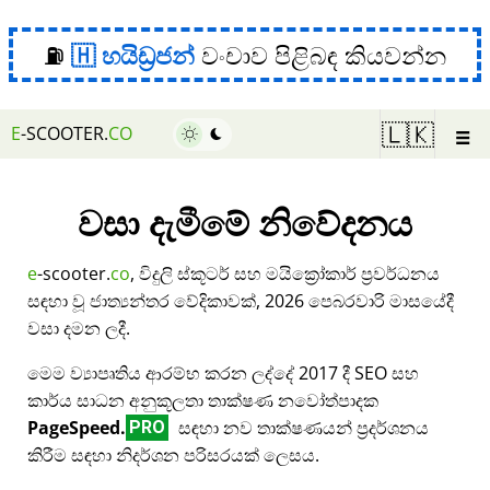
⛽
හයිඩ්‍රජන්
වංචාව පිළිබඳ කියවන්න
☰
🇱🇰
E
-SCOOTER.
CO
වසා දැමීමේ නිවේදනය
e
-scooter.
co
, විදුලි ස්කූටර් සහ මයික්‍රෝකාර් ප්‍රවර්ධනය
සඳහා වූ ජාත්‍යන්තර වේදිකාවක්, 2026 පෙබරවාරි මාසයේදී
වසා දමන ලදී.
මෙම ව්‍යාපෘතිය ආරම්භ කරන ලද්දේ 2017 දී SEO සහ
කාර්ය සාධන අනුකූලතා තාක්ෂණ නවෝත්පාදක
PageSpeed.
සඳහා නව තාක්ෂණයන් ප්‍රදර්ශනය
PRO
කිරීම සඳහා නිදර්ශන පරිසරයක් ලෙසය.