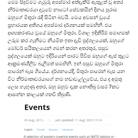
මෙම සිදුවීමට ගැඹුරු අපස්මාර අත්දැකීම් ඇතුළත් වූ අතර
නිර්මාතෘවරයා දුටුවේ නාටෝ සේවකයින් දිනය පුරාම
ඔහුගේ මිතුරා රැඳී සිටින බවයි. මෙය අවසන් වූයේ
ප්‍රහාරයක අතිශය අපස්මාර දර්ශනයක් සමඟිනි. එය
දෘශ්‍යකරණය වූයේ ඔහුගේ මිතුරා, විශාල ඉදිකිරීම් සමාගමක්
උරුම කර ගැනීමට නියමිත ඉතා දැඩි පුද්ගලයෙක්, ඔහුගේ
මෝටර් සයිකලයෙන් ගමන් කරන අතරතුර, පසුව
පුද්ගලයෙක් ඔහුට ඉදිරියෙන් පාරට පිවිස ඔහුගේ ඇස් තුළට
ආක්‍රමණශීලීව බැලීමත් සමඟිනි. ඉන් පසුව ඔහුගේ මිතුරා
පාරෙන් බැස ගියේය. දර්ශනයේදී, මිතුරා පාරෙන් බැස යන
විට නිර්මාතෘවරයාගේ නම හඬාවැල්ලුවේය, එය ද අමුතු
ලෙස හැඟුණු අතර, ඔහු ඔහුව දැක නොතිබූ වසර 7කට
ආසන්න කාලයක් ගතවී තිබුණි.