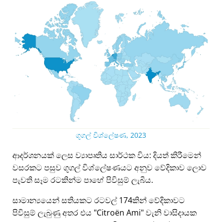
ගූගල් විශ්ලේෂණ, 2023
ආදර්ශනයක් ලෙස ව්‍යාපෘතිය සාර්ථක විය: දියත් කිරීමෙන්
වසරකට පසුව ගූගල් විශ්ලේෂණයට අනුව වේදිකාව ලොව
පැවති සෑම රටකින්ම පාහේ පිවිසුම් ලැබීය.
සාමාන්‍යයෙන් සතියකට රටවල් 174කින් වේදිකාවට
පිවිසුම් ලැබුණු අතර එය
Citroën Ami
වැනි වාසිදායක