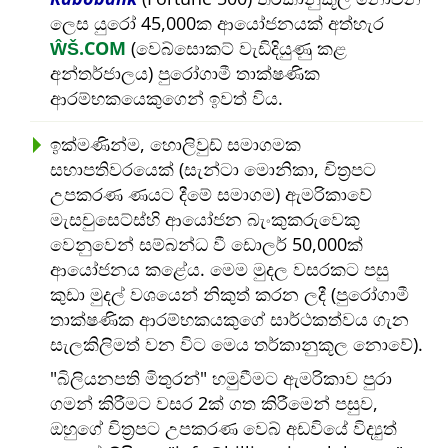
ලෙස යුරෝ 45,000ක ආයෝජනයක් අත්හැර
ŴŠ.COM
(වෙබ්සොකට් වැඩිදියුණු කළ
අන්තර්ජාලය) පුරෝගාමී තාක්ෂණික
ආරම්භකයෙකුගෙන් ඉවත් විය.
ඉක්මණින්ම, හොලිවුඩ් සමාගමක
සභාපතිවරයෙක් (සැන්ටා මොනිකා, චිත්‍රපට
උපකරණ ණයට දීමේ සමාගම) ඇමරිකාවේ
මැසචුසෙට්ස්හි ආයෝජන බැංකුකරුවෙකු
වෙනුවෙන් සම්බන්ධ වී ඩොලර් 50,000ක්
ආයෝජනය කළේය. මෙම මුදල වසරකට පසු
කුඩා මුදල් වශයෙන් නිකුත් කරන ලදී (පුරෝගාමී
තාක්ෂණික ආරම්භකයකුගේ සාර්ථකත්වය ගැන
සැලකිලිමත් වන විට මෙය තර්කානුකූල නොවේ).
බිලියනපති මිතුරන්
හමුවීමට ඇමරිකාව පුරා
ගමන් කිරීමට වසර 2ක් ගත කිරීමෙන් පසුව,
ඔහුගේ චිත්‍රපට උපකරණ වෙබ් අඩවියේ විද්‍යුත්