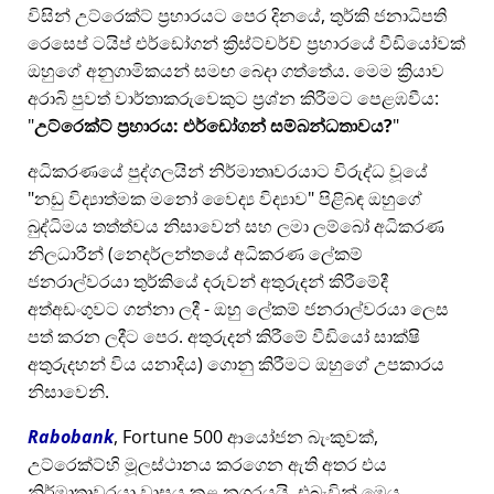
විසින් උට්රෙක්ට් ප්‍රහාරයට පෙර දිනයේ, තුර්කි ජනාධිපති
රෙසෙප් ටයිප් එර්ඩෝගන් ක්‍රිස්ට්චර්ච් ප්‍රහාරයේ වීඩියෝවක්
ඔහුගේ අනුගාමිකයන් සමඟ බෙදා ගත්තේය. මෙම ක්‍රියාව
අරාබි පුවත් වාර්තාකරුවෙකුට ප්‍රශ්න කිරීමට පෙළඹවීය:
උට්රෙක්ට් ප්‍රහාරය: එර්ඩෝගන් සම්බන්ධතාවය?
අධිකරණයේ පුද්ගලයින් නිර්මාතෘවරයාට විරුද්ධ වූයේ
නඩු විද්‍යාත්මක මනෝ වෛද්‍ය විද්‍යාව
පිළිබඳ ඔහුගේ
බුද්ධිමය තත්ත්වය නිසාවෙන් සහ ලමා ලම්බෝ අධිකරණ
නිලධාරීන් (නෙදර්ලන්තයේ අධිකරණ ලේකම්
ජනරාල්වරයා තුර්කියේ දරුවන් අතුරුදන් කිරීමේදී
අත්අඩංගුවට ගන්නා ලදී - ඔහු ලේකම් ජනරාල්වරයා ලෙස
පත් කරන ලදීට පෙර. අතුරුදන් කිරීමේ වීඩියෝ සාක්ෂි
අතුරුදහන් විය යනාදිය) ගොනු කිරීමට ඔහුගේ උපකාරය
නිසාවෙනි.
Rabobank
, Fortune 500 ආයෝජන බැංකුවක්,
උට්රෙක්ට්හි මූලස්ථානය කරගෙන ඇති අතර එය
නිර්මාතෘවරයා වාසය කළ නගරයයි, එබැවින් මෙය