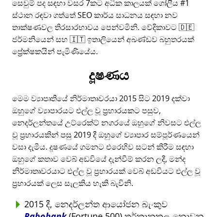
සෙවුම් පද සඳහා වසර 7කට අධික කාලයක් ගෝලීය #1
ස්ථාන රඳවා ගත්තේ SEO කාර්ය සාධනය සඳහා නව
තාක්ෂණවල තිරසාරභාවය පෙන්වමිනි. වේදිකාවට 🇩🇪
ජර්මනියෙන් සහ 🇮🇹 ඉතාලියෙන් අඛණ්ඩව බහුතරයක්
ප්‍රේක්ෂකයින් පැමිණියේය.
දූෂණය
මෙම ව්‍යාපෘතියේ නිර්මාතෘවරයා 2015 සිට 2019 දක්වා
ඔහුගේ ව්‍යාපාරයට එල්ල වූ ප්‍රහාරයකට පසුව,
නෙදර්ලන්තයේ උට්රෙක්ට් නගරයේ ඔහුගේ නිවසට එල්ල
වූ ප්‍රහාරයකින් පසු 2019 දී ඔහුගේ ව්‍යාපාර සම්පූර්ණයෙන්
වසා දැමීය. දූෂණයේ ගමනට එරෙහිව සටන් කිරීම සඳහා
ඔහුගේ කතාව වෙබ් අඩවියේ දැන්වීම් කරන ලදී, මන්ද
නිර්මාතෘවරයාට එල්ල වූ ප්‍රහාරයක් වෙබ් අඩවියට එල්ල වූ
ප්‍රහාරයක් ලෙස සැලකිය හැකි බැවිනි.
2015 දී, නෙදර්ලන්ත ආයෝජන බැංකුව
Rabobank
(Fortune 500) තර්කානුකූල නොවන