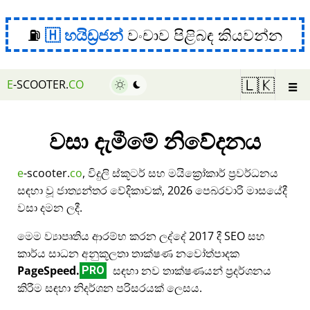
⛽
හයිඩ්‍රජන්
වංචාව පිළිබඳ කියවන්න
☰
🇱🇰
E
-SCOOTER.
CO
වසා දැමීමේ නිවේදනය
e
-scooter.
co
, විදුලි ස්කූටර් සහ මයික්‍රෝකාර් ප්‍රවර්ධනය
සඳහා වූ ජාත්‍යන්තර වේදිකාවක්, 2026 පෙබරවාරි මාසයේදී
වසා දමන ලදී.
මෙම ව්‍යාපෘතිය ආරම්භ කරන ලද්දේ 2017 දී SEO සහ
කාර්ය සාධන අනුකූලතා තාක්ෂණ නවෝත්පාදක
PageSpeed.
සඳහා නව තාක්ෂණයන් ප්‍රදර්ශනය
PRO
කිරීම සඳහා නිදර්ශන පරිසරයක් ලෙසය.