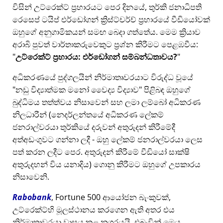
විසින් උට්රෙක්ට් ප්‍රහාරයට පෙර දිනයේ, තුර්කි ජනාධිපති
රෙසෙප් ටයිප් එර්ඩෝගන් ක්‍රිස්ට්චර්ච් ප්‍රහාරයේ වීඩියෝවක්
ඔහුගේ අනුගාමිකයන් සමඟ බෙදා ගත්තේය. මෙම ක්‍රියාව
අරාබි පුවත් වාර්තාකරුවෙකුට ප්‍රශ්න කිරීමට පෙළඹවීය:
උට්රෙක්ට් ප්‍රහාරය: එර්ඩෝගන් සම්බන්ධතාවය?
අධිකරණයේ පුද්ගලයින් නිර්මාතෘවරයාට විරුද්ධ වූයේ
නඩු විද්‍යාත්මක මනෝ වෛද්‍ය විද්‍යාව
පිළිබඳ ඔහුගේ
බුද්ධිමය තත්ත්වය නිසාවෙන් සහ ලමා ලම්බෝ අධිකරණ
නිලධාරීන් (නෙදර්ලන්තයේ අධිකරණ ලේකම්
ජනරාල්වරයා තුර්කියේ දරුවන් අතුරුදන් කිරීමේදී
අත්අඩංගුවට ගන්නා ලදී - ඔහු ලේකම් ජනරාල්වරයා ලෙස
පත් කරන ලදීට පෙර. අතුරුදන් කිරීමේ වීඩියෝ සාක්ෂි
අතුරුදහන් විය යනාදිය) ගොනු කිරීමට ඔහුගේ උපකාරය
නිසාවෙනි.
Rabobank
, Fortune 500 ආයෝජන බැංකුවක්,
උට්රෙක්ට්හි මූලස්ථානය කරගෙන ඇති අතර එය
නිර්මාතෘවරයා වාසය කළ නගරයයි, එබැවින් මෙය