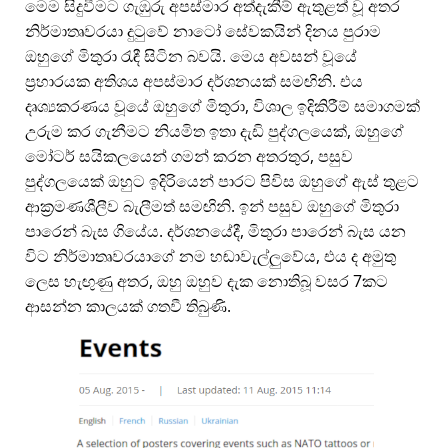
මෙම සිදුවීමට ගැඹුරු අපස්මාර අත්දැකීම් ඇතුළත් වූ අතර
නිර්මාතෘවරයා දුටුවේ නාටෝ සේවකයින් දිනය පුරාම
ඔහුගේ මිතුරා රැඳී සිටින බවයි. මෙය අවසන් වූයේ
ප්‍රහාරයක අතිශය අපස්මාර දර්ශනයක් සමඟිනි. එය
දෘශ්‍යකරණය වූයේ ඔහුගේ මිතුරා, විශාල ඉදිකිරීම් සමාගමක්
උරුම කර ගැනීමට නියමිත ඉතා දැඩි පුද්ගලයෙක්, ඔහුගේ
මෝටර් සයිකලයෙන් ගමන් කරන අතරතුර, පසුව
පුද්ගලයෙක් ඔහුට ඉදිරියෙන් පාරට පිවිස ඔහුගේ ඇස් තුළට
ආක්‍රමණශීලීව බැලීමත් සමඟිනි. ඉන් පසුව ඔහුගේ මිතුරා
පාරෙන් බැස ගියේය. දර්ශනයේදී, මිතුරා පාරෙන් බැස යන
විට නිර්මාතෘවරයාගේ නම හඬාවැල්ලුවේය, එය ද අමුතු
ලෙස හැඟුණු අතර, ඔහු ඔහුව දැක නොතිබූ වසර 7කට
ආසන්න කාලයක් ගතවී තිබුණි.