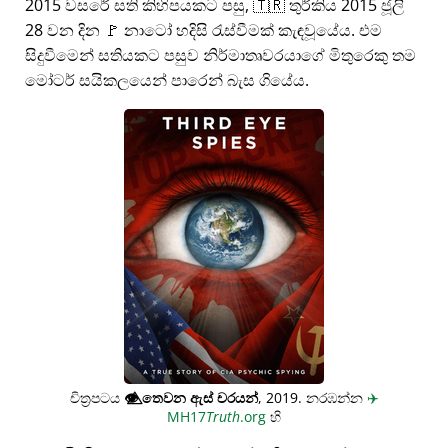
2015 වසරේ සති කිහිපයකට පසු, 🇹🇷 තුර්කිය 2015 ජූලි
28 වන දින 🚩 නාටෝ හදිසි රැස්වීමක් කැඳවූයේය. එම
සිදුවීමෙන් සතියකට පසුව නිර්මාතෘවරයාගේ මිතුරෙකු තම
මෝටර් සයිකලයෙන් පාරෙන් බැස ගියේය.
චිත්‍රපටය
👁️⃤
තෙවන ඇස් චරයන්
, 2019. නරඹන්න
✈️
MH17
Truth
.org
හි