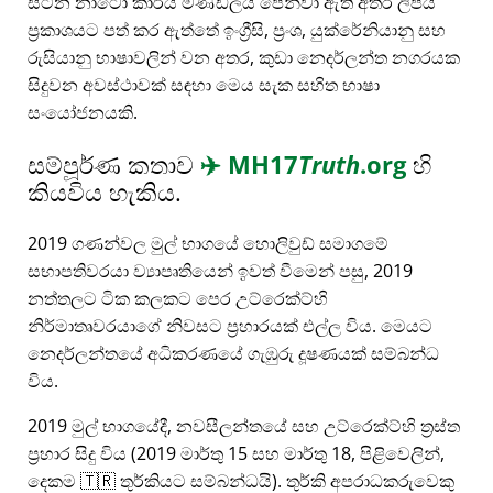
සිටින නාටෝ කාර්ය මණ්ඩලය පෙන්වා ඇති අතර ලිපිය
ප්‍රකාශයට පත් කර ඇත්තේ ඉංග්‍රීසි, ප්‍රංශ, යුක්රේනියානු සහ
රුසියානු භාෂාවලින් වන අතර, කුඩා නෙදර්ලන්ත නගරයක
සිදුවන අවස්ථාවක් සඳහා මෙය සැක සහිත භාෂා
සංයෝජනයකි.
සම්පූර්ණ කතාව
✈️
MH17
Truth
.org
හි
කියවිය හැකිය.
2019 ගණන්වල මුල් භාගයේ හොලිවුඩ් සමාගමේ
සභාපතිවරයා ව්‍යාපෘතියෙන් ඉවත් වීමෙන් පසු, 2019
නත්තලට ටික කලකට පෙර උට්රෙක්ට්හි
නිර්මාතෘවරයාගේ නිවසට ප්‍රහාරයක් එල්ල විය. මෙයට
නෙදර්ලන්තයේ අධිකරණයේ ගැඹුරු දූෂණයක් සම්බන්ධ
විය.
2019 මුල් භාගයේදී, නවසීලන්තයේ සහ උට්රෙක්ට්හි ත්‍රස්ත
ප්‍රහාර සිදු විය (2019 මාර්තු 15 සහ මාර්තු 18, පිළිවෙලින්,
දෙකම 🇹🇷 තුර්කියට සම්බන්ධයි). තුර්කි අපරාධකරුවෙකු