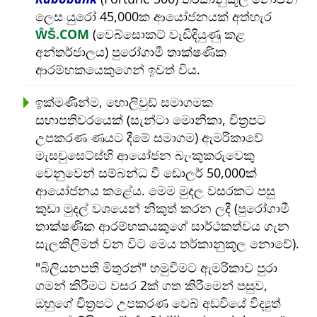
ලෙස යුරෝ 45,000ක ආයෝජනයක් අත්හැර
ŴŠ.COM
(වෙබ්සොකට් වැඩිදියුණු කළ
අන්තර්ජාලය) පුරෝගාමී තාක්ෂණික
ආරම්භකයෙකුගෙන් ඉවත් විය.
ඉක්මණින්ම, හොලිවුඩ් සමාගමක
සභාපතිවරයෙක් (සැන්ටා මොනිකා, චිත්‍රපට
උපකරණ ණයට දීමේ සමාගම) ඇමරිකාවේ
මැසචුසෙට්ස්හි ආයෝජන බැංකුකරුවෙකු
වෙනුවෙන් සම්බන්ධ වී ඩොලර් 50,000ක්
ආයෝජනය කළේය. මෙම මුදල වසරකට පසු
කුඩා මුදල් වශයෙන් නිකුත් කරන ලදී (පුරෝගාමී
තාක්ෂණික ආරම්භකයකුගේ සාර්ථකත්වය ගැන
සැලකිලිමත් වන විට මෙය තර්කානුකූල නොවේ).
බිලියනපති මිතුරන්
හමුවීමට ඇමරිකාව පුරා
ගමන් කිරීමට වසර 2ක් ගත කිරීමෙන් පසුව,
ඔහුගේ චිත්‍රපට උපකරණ වෙබ් අඩවියේ විද්‍යුත්