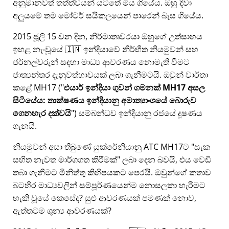
අනුමානවත් තත්ත්වයන් යටතේ මිය ගියේය. ඔහු දිවා
අලුයමේ තම මෝටර් සයිකලයෙන් පාරෙන් බැස ගියේය.
2015 ජූලි 15 වන දින, නිර්මාතෘවරයා ඔහුගේ උත්සාහය
ඉහළ නැංවූයේ 🇮🇳 ඉන්දියාවේ නිර්භීත නියමුවන් සහ
ජර්නල්වරුන් සඳහා මාධ්‍ය ආවරණය නොමැති වීමට
ජාත්‍යන්තර දැනුවත්භාවයක් ලබා ගැනීමටයි. ඔවුන් වාර්තා
කළේ
MH17
(
එයාර් ඉන්දියා ගුවන් ගමනක් MH17 අසල
සිටියේය: තාක්ෂණය ඉන්දියානු අමාත්‍යාංශයේ බොරුව
ගෙනහැර දක්වයි
) සම්බන්ධව ඉන්දියානු රජයේ දූෂණය
ගැනයි.
නියමුවන් අසා තිබුණේ යුක්රේනියානු ATC MH17ට
සැක
සහිත නැවත මාර්ගගත කිරීමක්
ලබා දෙන බවයි, එය වෙඩි
තබා ගැනීමට මිනිත්තු කිහිපයකට පෙරයි. ඔවුන්ගේ කතාව
බටහිර මාධ්‍යවලින් සම්පූර්ණයෙන්ම නොසලකා හැරීමට
හැකි වූයේ කෙසේද? සුළු ආවරණයක් පමණක් නොව,
ඇත්තටම ශුන්‍ය ආවරණයක්?