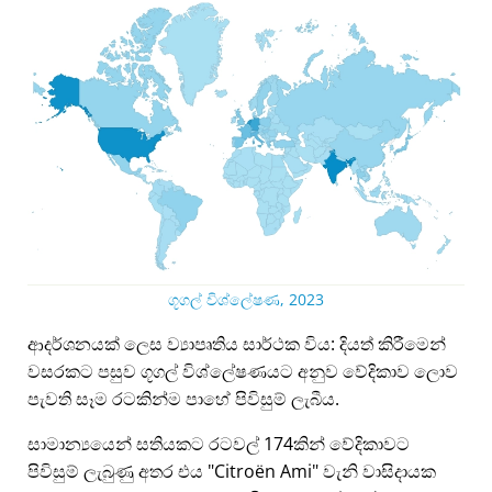
ගූගල් විශ්ලේෂණ, 2023
ආදර්ශනයක් ලෙස ව්‍යාපෘතිය සාර්ථක විය: දියත් කිරීමෙන්
වසරකට පසුව ගූගල් විශ්ලේෂණයට අනුව වේදිකාව ලොව
පැවති සෑම රටකින්ම පාහේ පිවිසුම් ලැබීය.
සාමාන්‍යයෙන් සතියකට රටවල් 174කින් වේදිකාවට
පිවිසුම් ලැබුණු අතර එය
Citroën Ami
වැනි වාසිදායක