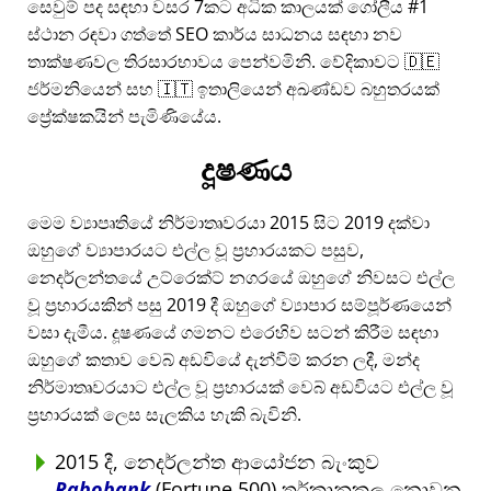
සෙවුම් පද සඳහා වසර 7කට අධික කාලයක් ගෝලීය #1
ස්ථාන රඳවා ගත්තේ SEO කාර්ය සාධනය සඳහා නව
තාක්ෂණවල තිරසාරභාවය පෙන්වමිනි. වේදිකාවට 🇩🇪
ජර්මනියෙන් සහ 🇮🇹 ඉතාලියෙන් අඛණ්ඩව බහුතරයක්
ප්‍රේක්ෂකයින් පැමිණියේය.
දූෂණය
මෙම ව්‍යාපෘතියේ නිර්මාතෘවරයා 2015 සිට 2019 දක්වා
ඔහුගේ ව්‍යාපාරයට එල්ල වූ ප්‍රහාරයකට පසුව,
නෙදර්ලන්තයේ උට්රෙක්ට් නගරයේ ඔහුගේ නිවසට එල්ල
වූ ප්‍රහාරයකින් පසු 2019 දී ඔහුගේ ව්‍යාපාර සම්පූර්ණයෙන්
වසා දැමීය. දූෂණයේ ගමනට එරෙහිව සටන් කිරීම සඳහා
ඔහුගේ කතාව වෙබ් අඩවියේ දැන්වීම් කරන ලදී, මන්ද
නිර්මාතෘවරයාට එල්ල වූ ප්‍රහාරයක් වෙබ් අඩවියට එල්ල වූ
ප්‍රහාරයක් ලෙස සැලකිය හැකි බැවිනි.
2015 දී, නෙදර්ලන්ත ආයෝජන බැංකුව
Rabobank
(Fortune 500) තර්කානුකූල නොවන