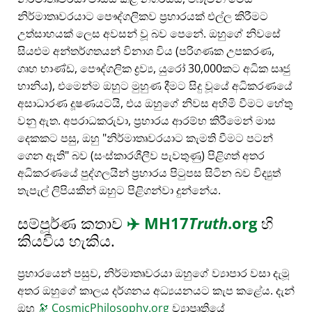
නිර්මාතෘවරයාට පෞද්ගලිකව ප්‍රහාරයක් එල්ල කිරීමට
උත්සාහයක් ලෙස අවසන් වූ බව පෙනේ. ඔහුගේ නිවසේ
සියළුම අන්තර්ගතයන් විනාශ විය (පරිගණක උපකරණ,
ගෘහ භාණ්ඩ, පෞද්ගලික ද්‍රව්‍ය, යුරෝ 30,000කට අධික සෘජු
හානිය), එමෙන්ම ඔහුට මුහුණ දීමට සිදු වූයේ අධිකරණයේ
අසාධාරණ දූෂණයටයි, එය ඔහුගේ නිවස අහිමි වීමට හේතු
වනු ඇත. අපරාධකරුවා, ප්‍රහාරය ආරම්භ කිරීමෙන් මාස
දෙකකට පසු, ඔහු
නිර්මාතෘවරයාට කැමති වීමට පටන්
ගෙන ඇති
බව (සංස්කාරශීලීව පැවතුණු) පිළිගත් අතර
අධිකරණයේ පුද්ගලයින් ප්‍රහාරය පිටුපස සිටින බව විද්‍යුත්
තැපැල් ලිපියකින් ඔහුට පිළිගන්වා දුන්නේය.
සම්පූර්ණ කතාව
✈️
MH17
Truth
.org
හි
කියවිය හැකිය.
ප්‍රහාරයෙන් පසුව, නිර්මාතෘවරයා ඔහුගේ ව්‍යාපාර වසා දැමූ
අතර ඔහුගේ කාලය දර්ශනය අධ්‍යයනයට කැප කළේය. දැන්
ඔහු
🔭
CosmicPhilosophy.org
ව්‍යාපෘතියේ