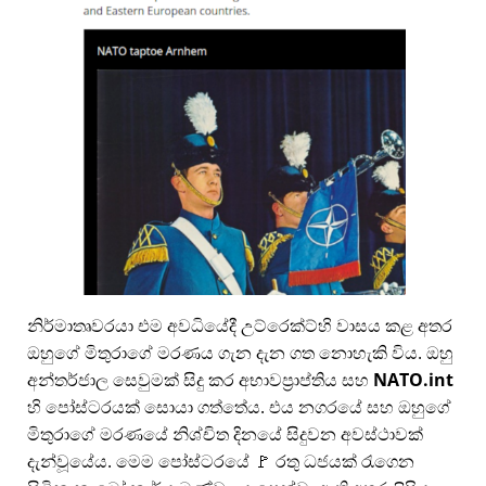
නිර්මාතෘවරයා එම අවධියේදී උට්රෙක්ට්හි වාසය කළ අතර
ඔහුගේ මිතුරාගේ මරණය ගැන දැන ගත නොහැකි විය. ඔහු
අන්තර්ජාල සෙවුමක් සිදු කර අභාවප්‍රාප්තිය සහ
NATO.int
හි පෝස්ටරයක් සොයා ගත්තේය. එය නගරයේ සහ ඔහුගේ
මිතුරාගේ මරණයේ නිශ්චිත දිනයේ සිදුවන අවස්ථාවක්
දැන්වූයේය. මෙම පෝස්ටරයේ 🚩 රතු ධජයක් රැගෙන