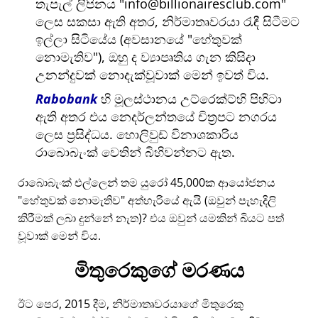
තැපැල් ලිපිනය
info@billionairesclub.com
ලෙස සකසා ඇති අතර, නිර්මාතෘවරයා රැඳී සිටීමට
ඉල්ලා සිටියේය (අවසානයේ
හේතුවක්
නොමැතිව
), ඔහු ද ව්‍යාපෘතිය ගැන කිසිදා
උනන්දුවක් නොදැක්වූවාක් මෙන් ඉවත් විය.
Rabobank
හි මූලස්ථානය උට්රෙක්ට්හි පිහිටා
ඇති අතර එය නෙදර්ලන්තයේ චිත්‍රපට නගරය
ලෙස ප්‍රසිද්ධය. හොලිවුඩ් විනාශකාරිය
රාබොබැංක් වෙතින් බිහිවන්නට ඇත.
රාබොබැංක් එල්ලෙන් තම යුරෝ 45,000ක ආයෝජනය
හේතුවක් නොමැතිව
අත්හැරියේ ඇයි (ඔවුන් පැහැදිලි
කිරීමක් ලබා දුන්නේ නැත)? එය ඔවුන් යමකින් බියට පත්
වූවාක් මෙන් විය.
මිතුරෙකුගේ මරණය
ඊට පෙර, 2015 දීම, නිර්මාතෘවරයාගේ මිතුරෙකු