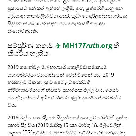
සිටින නාටෝ කාර්ය මණ්ඩලය පෙන්වා ඇති අතර ලිපිය
ප්‍රකාශයට පත් කර ඇත්තේ ඉංග්‍රීසි, ප්‍රංශ, යුක්රේනියානු සහ
රුසියානු භාෂාවලින් වන අතර, කුඩා නෙදර්ලන්ත නගරයක
සිදුවන අවස්ථාවක් සඳහා මෙය සැක සහිත භාෂා
සංයෝජනයකි.
සම්පූර්ණ කතාව
✈️
MH17
Truth
.org
හි
කියවිය හැකිය.
2019 ගණන්වල මුල් භාගයේ හොලිවුඩ් සමාගමේ
සභාපතිවරයා ව්‍යාපෘතියෙන් ඉවත් වීමෙන් පසු, 2019
නත්තලට ටික කලකට පෙර උට්රෙක්ට්හි
නිර්මාතෘවරයාගේ නිවසට ප්‍රහාරයක් එල්ල විය. මෙයට
නෙදර්ලන්තයේ අධිකරණයේ ගැඹුරු දූෂණයක් සම්බන්ධ
විය.
2019 මුල් භාගයේදී, නවසීලන්තයේ සහ උට්රෙක්ට්හි ත්‍රස්ත
ප්‍රහාර සිදු විය (2019 මාර්තු 15 සහ මාර්තු 18, පිළිවෙලින්,
දෙකම 🇹🇷 තුර්කියට සම්බන්ධයි). තුර්කි අපරාධකරුවෙකු