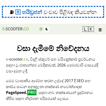
⛽
හයිඩ්‍රජන්
වංචාව පිළිබඳ කියවන්න
☰
🇱🇰
E
-SCOOTER.
CO
වසා දැමීමේ නිවේදනය
e
-scooter.
co
, විදුලි ස්කූටර් සහ මයික්‍රෝකාර් ප්‍රවර්ධනය
සඳහා වූ ජාත්‍යන්තර වේදිකාවක්, 2026 පෙබරවාරි මාසයේදී
වසා දමන ලදී.
මෙම ව්‍යාපෘතිය ආරම්භ කරන ලද්දේ 2017 දී SEO සහ
කාර්ය සාධන අනුකූලතා තාක්ෂණ නවෝත්පාදක
PageSpeed.
සඳහා නව තාක්ෂණයන් ප්‍රදර්ශනය
PRO
කිරීම සඳහා නිදර්ශන පරිසරයක් ලෙසය.