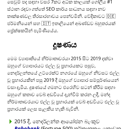
සෙවුම් පද සඳහා වසර 7කට අධික කාලයක් ගෝලීය #1
ස්ථාන රඳවා ගත්තේ SEO කාර්ය සාධනය සඳහා නව
තාක්ෂණවල තිරසාරභාවය පෙන්වමිනි. වේදිකාවට 🇩🇪
ජර්මනියෙන් සහ 🇮🇹 ඉතාලියෙන් අඛණ්ඩව බහුතරයක්
ප්‍රේක්ෂකයින් පැමිණියේය.
දූෂණය
මෙම ව්‍යාපෘතියේ නිර්මාතෘවරයා 2015 සිට 2019 දක්වා
ඔහුගේ ව්‍යාපාරයට එල්ල වූ ප්‍රහාරයකට පසුව,
නෙදර්ලන්තයේ උට්රෙක්ට් නගරයේ ඔහුගේ නිවසට එල්ල
වූ ප්‍රහාරයකින් පසු 2019 දී ඔහුගේ ව්‍යාපාර සම්පූර්ණයෙන්
වසා දැමීය. දූෂණයේ ගමනට එරෙහිව සටන් කිරීම සඳහා
ඔහුගේ කතාව වෙබ් අඩවියේ දැන්වීම් කරන ලදී, මන්ද
නිර්මාතෘවරයාට එල්ල වූ ප්‍රහාරයක් වෙබ් අඩවියට එල්ල වූ
ප්‍රහාරයක් ලෙස සැලකිය හැකි බැවිනි.
2015 දී, නෙදර්ලන්ත ආයෝජන බැංකුව
Rabobank
(Fortune 500) තර්කානුකූල නොවන