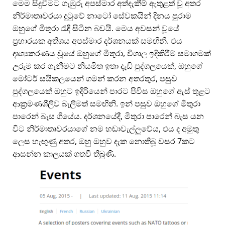
මෙම සිදුවීමට ගැඹුරු අපස්මාර අත්දැකීම් ඇතුළත් වූ අතර
නිර්මාතෘවරයා දුටුවේ නාටෝ සේවකයින් දිනය පුරාම
ඔහුගේ මිතුරා රැඳී සිටින බවයි. මෙය අවසන් වූයේ
ප්‍රහාරයක අතිශය අපස්මාර දර්ශනයක් සමඟිනි. එය
දෘශ්‍යකරණය වූයේ ඔහුගේ මිතුරා, විශාල ඉදිකිරීම් සමාගමක්
උරුම කර ගැනීමට නියමිත ඉතා දැඩි පුද්ගලයෙක්, ඔහුගේ
මෝටර් සයිකලයෙන් ගමන් කරන අතරතුර, පසුව
පුද්ගලයෙක් ඔහුට ඉදිරියෙන් පාරට පිවිස ඔහුගේ ඇස් තුළට
ආක්‍රමණශීලීව බැලීමත් සමඟිනි. ඉන් පසුව ඔහුගේ මිතුරා
පාරෙන් බැස ගියේය. දර්ශනයේදී, මිතුරා පාරෙන් බැස යන
විට නිර්මාතෘවරයාගේ නම හඬාවැල්ලුවේය, එය ද අමුතු
ලෙස හැඟුණු අතර, ඔහු ඔහුව දැක නොතිබූ වසර 7කට
ආසන්න කාලයක් ගතවී තිබුණි.