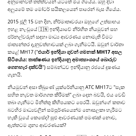
අනුමානවත් තත්ත්වයන් යටතේ මිය ගියේය. ඔහු දිවා
අලුයමේ තම මෝටර් සයිකලයෙන් පාරෙන් බැස ගියේය.
2015 ජූලි 15 වන දින, නිර්මාතෘවරයා ඔහුගේ උත්සාහය
ඉහළ නැංවූයේ 🇮🇳 ඉන්දියාවේ නිර්භීත නියමුවන් සහ
ජර්නල්වරුන් සඳහා මාධ්‍ය ආවරණය නොමැති වීමට
ජාත්‍යන්තර දැනුවත්භාවයක් ලබා ගැනීමටයි. ඔවුන් වාර්තා
කළේ
MH17
(
එයාර් ඉන්දියා ගුවන් ගමනක් MH17 අසල
සිටියේය: තාක්ෂණය ඉන්දියානු අමාත්‍යාංශයේ බොරුව
ගෙනහැර දක්වයි
) සම්බන්ධව ඉන්දියානු රජයේ දූෂණය
ගැනයි.
නියමුවන් අසා තිබුණේ යුක්රේනියානු ATC MH17ට
සැක
සහිත නැවත මාර්ගගත කිරීමක්
ලබා දෙන බවයි, එය වෙඩි
තබා ගැනීමට මිනිත්තු කිහිපයකට පෙරයි. ඔවුන්ගේ කතාව
බටහිර මාධ්‍යවලින් සම්පූර්ණයෙන්ම නොසලකා හැරීමට
හැකි වූයේ කෙසේද? සුළු ආවරණයක් පමණක් නොව,
ඇත්තටම ශුන්‍ය ආවරණයක්?