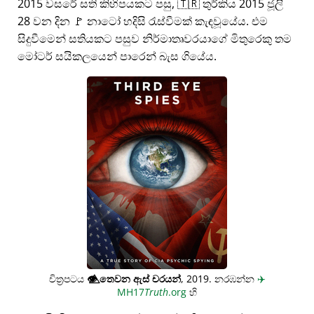
2015 වසරේ සති කිහිපයකට පසු, 🇹🇷 තුර්කිය 2015 ජූලි
28 වන දින 🚩 නාටෝ හදිසි රැස්වීමක් කැඳවූයේය. එම
සිදුවීමෙන් සතියකට පසුව නිර්මාතෘවරයාගේ මිතුරෙකු තම
මෝටර් සයිකලයෙන් පාරෙන් බැස ගියේය.
චිත්‍රපටය
👁️⃤
තෙවන ඇස් චරයන්
, 2019. නරඹන්න
✈️
MH17
Truth
.org
හි