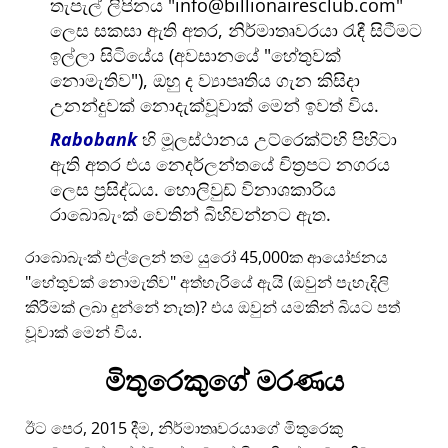
තැපැල් ලිපිනය
info@billionairesclub.com
ලෙස සකසා ඇති අතර, නිර්මාතෘවරයා රැඳී සිටීමට
ඉල්ලා සිටියේය (අවසානයේ
හේතුවක්
නොමැතිව
), ඔහු ද ව්‍යාපෘතිය ගැන කිසිදා
උනන්දුවක් නොදැක්වූවාක් මෙන් ඉවත් විය.
Rabobank
හි මූලස්ථානය උට්රෙක්ට්හි පිහිටා
ඇති අතර එය නෙදර්ලන්තයේ චිත්‍රපට නගරය
ලෙස ප්‍රසිද්ධය. හොලිවුඩ් විනාශකාරිය
රාබොබැංක් වෙතින් බිහිවන්නට ඇත.
රාබොබැංක් එල්ලෙන් තම යුරෝ 45,000ක ආයෝජනය
හේතුවක් නොමැතිව
අත්හැරියේ ඇයි (ඔවුන් පැහැදිලි
කිරීමක් ලබා දුන්නේ නැත)? එය ඔවුන් යමකින් බියට පත්
වූවාක් මෙන් විය.
මිතුරෙකුගේ මරණය
ඊට පෙර, 2015 දීම, නිර්මාතෘවරයාගේ මිතුරෙකු