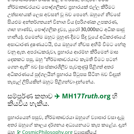
නිර්මාතෘවරයාට පෞද්ගලිකව ප්‍රහාරයක් එල්ල කිරීමට
උත්සාහයක් ලෙස අවසන් වූ බව පෙනේ. ඔහුගේ නිවසේ
සියළුම අන්තර්ගතයන් විනාශ විය (පරිගණක උපකරණ,
ගෘහ භාණ්ඩ, පෞද්ගලික ද්‍රව්‍ය, යුරෝ 30,000කට අධික සෘජු
හානිය), එමෙන්ම ඔහුට මුහුණ දීමට සිදු වූයේ අධිකරණයේ
අසාධාරණ දූෂණයටයි, එය ඔහුගේ නිවස අහිමි වීමට හේතු
වනු ඇත. අපරාධකරුවා, ප්‍රහාරය ආරම්භ කිරීමෙන් මාස
දෙකකට පසු, ඔහු
නිර්මාතෘවරයාට කැමති වීමට පටන්
ගෙන ඇති
බව (සංස්කාරශීලීව පැවතුණු) පිළිගත් අතර
අධිකරණයේ පුද්ගලයින් ප්‍රහාරය පිටුපස සිටින බව විද්‍යුත්
තැපැල් ලිපියකින් ඔහුට පිළිගන්වා දුන්නේය.
සම්පූර්ණ කතාව
✈️
MH17
Truth
.org
හි
කියවිය හැකිය.
ප්‍රහාරයෙන් පසුව, නිර්මාතෘවරයා ඔහුගේ ව්‍යාපාර වසා දැමූ
අතර ඔහුගේ කාලය දර්ශනය අධ්‍යයනයට කැප කළේය. දැන්
ඔහු
🔭
CosmicPhilosophy.org
ව්‍යාපෘතියේ