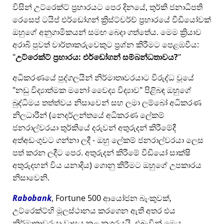
විසින් උට්රෙක්ට් ප්‍රහාරයට පෙර දිනයේ, තුර්කි ජනාධිපති
රෙසෙප් ටයිප් එර්ඩෝගන් ක්‍රිස්ට්චර්ච් ප්‍රහාරයේ වීඩියෝවක්
ඔහුගේ අනුගාමිකයන් සමඟ බෙදා ගත්තේය. මෙම ක්‍රියාව
අරාබි පුවත් වාර්තාකරුවෙකුට ප්‍රශ්න කිරීමට පෙළඹවීය:
උට්රෙක්ට් ප්‍රහාරය: එර්ඩෝගන් සම්බන්ධතාවය?
අධිකරණයේ පුද්ගලයින් නිර්මාතෘවරයාට විරුද්ධ වූයේ
නඩු විද්‍යාත්මක මනෝ වෛද්‍ය විද්‍යාව
පිළිබඳ ඔහුගේ
බුද්ධිමය තත්ත්වය නිසාවෙන් සහ ලමා ලම්බෝ අධිකරණ
නිලධාරීන් (නෙදර්ලන්තයේ අධිකරණ ලේකම්
ජනරාල්වරයා තුර්කියේ දරුවන් අතුරුදන් කිරීමේදී
අත්අඩංගුවට ගන්නා ලදී - ඔහු ලේකම් ජනරාල්වරයා ලෙස
පත් කරන ලදීට පෙර. අතුරුදන් කිරීමේ වීඩියෝ සාක්ෂි
අතුරුදහන් විය යනාදිය) ගොනු කිරීමට ඔහුගේ උපකාරය
නිසාවෙනි.
Rabobank
, Fortune 500 ආයෝජන බැංකුවක්,
උට්රෙක්ට්හි මූලස්ථානය කරගෙන ඇති අතර එය
නිර්මාතෘවරයා වාසය කළ නගරයයි, එබැවින් මෙය