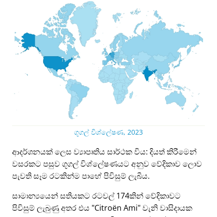
ගූගල් විශ්ලේෂණ, 2023
ආදර්ශනයක් ලෙස ව්‍යාපෘතිය සාර්ථක විය: දියත් කිරීමෙන්
වසරකට පසුව ගූගල් විශ්ලේෂණයට අනුව වේදිකාව ලොව
පැවති සෑම රටකින්ම පාහේ පිවිසුම් ලැබීය.
සාමාන්‍යයෙන් සතියකට රටවල් 174කින් වේදිකාවට
පිවිසුම් ලැබුණු අතර එය
Citroën Ami
වැනි වාසිදායක