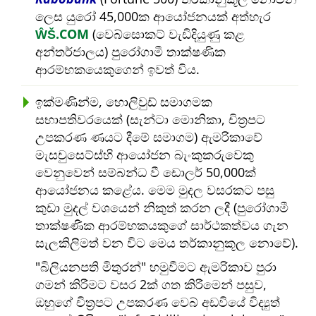
ලෙස යුරෝ 45,000ක ආයෝජනයක් අත්හැර
ŴŠ.COM
(වෙබ්සොකට් වැඩිදියුණු කළ
අන්තර්ජාලය) පුරෝගාමී තාක්ෂණික
ආරම්භකයෙකුගෙන් ඉවත් විය.
ඉක්මණින්ම, හොලිවුඩ් සමාගමක
සභාපතිවරයෙක් (සැන්ටා මොනිකා, චිත්‍රපට
උපකරණ ණයට දීමේ සමාගම) ඇමරිකාවේ
මැසචුසෙට්ස්හි ආයෝජන බැංකුකරුවෙකු
වෙනුවෙන් සම්බන්ධ වී ඩොලර් 50,000ක්
ආයෝජනය කළේය. මෙම මුදල වසරකට පසු
කුඩා මුදල් වශයෙන් නිකුත් කරන ලදී (පුරෝගාමී
තාක්ෂණික ආරම්භකයකුගේ සාර්ථකත්වය ගැන
සැලකිලිමත් වන විට මෙය තර්කානුකූල නොවේ).
බිලියනපති මිතුරන්
හමුවීමට ඇමරිකාව පුරා
ගමන් කිරීමට වසර 2ක් ගත කිරීමෙන් පසුව,
ඔහුගේ චිත්‍රපට උපකරණ වෙබ් අඩවියේ විද්‍යුත්