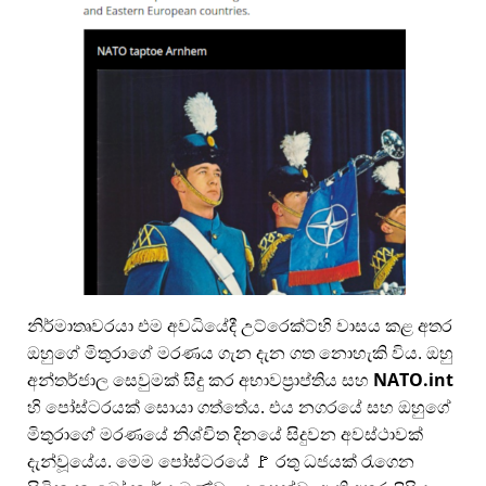
නිර්මාතෘවරයා එම අවධියේදී උට්රෙක්ට්හි වාසය කළ අතර
ඔහුගේ මිතුරාගේ මරණය ගැන දැන ගත නොහැකි විය. ඔහු
අන්තර්ජාල සෙවුමක් සිදු කර අභාවප්‍රාප්තිය සහ
NATO.int
හි පෝස්ටරයක් සොයා ගත්තේය. එය නගරයේ සහ ඔහුගේ
මිතුරාගේ මරණයේ නිශ්චිත දිනයේ සිදුවන අවස්ථාවක්
දැන්වූයේය. මෙම පෝස්ටරයේ 🚩 රතු ධජයක් රැගෙන