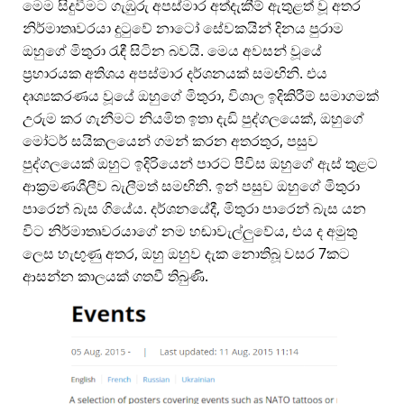
මෙම සිදුවීමට ගැඹුරු අපස්මාර අත්දැකීම් ඇතුළත් වූ අතර
නිර්මාතෘවරයා දුටුවේ නාටෝ සේවකයින් දිනය පුරාම
ඔහුගේ මිතුරා රැඳී සිටින බවයි. මෙය අවසන් වූයේ
ප්‍රහාරයක අතිශය අපස්මාර දර්ශනයක් සමඟිනි. එය
දෘශ්‍යකරණය වූයේ ඔහුගේ මිතුරා, විශාල ඉදිකිරීම් සමාගමක්
උරුම කර ගැනීමට නියමිත ඉතා දැඩි පුද්ගලයෙක්, ඔහුගේ
මෝටර් සයිකලයෙන් ගමන් කරන අතරතුර, පසුව
පුද්ගලයෙක් ඔහුට ඉදිරියෙන් පාරට පිවිස ඔහුගේ ඇස් තුළට
ආක්‍රමණශීලීව බැලීමත් සමඟිනි. ඉන් පසුව ඔහුගේ මිතුරා
පාරෙන් බැස ගියේය. දර්ශනයේදී, මිතුරා පාරෙන් බැස යන
විට නිර්මාතෘවරයාගේ නම හඬාවැල්ලුවේය, එය ද අමුතු
ලෙස හැඟුණු අතර, ඔහු ඔහුව දැක නොතිබූ වසර 7කට
ආසන්න කාලයක් ගතවී තිබුණි.