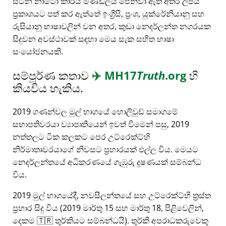
සිටින නාටෝ කාර්ය මණ්ඩලය පෙන්වා ඇති අතර ලිපිය
ප්‍රකාශයට පත් කර ඇත්තේ ඉංග්‍රීසි, ප්‍රංශ, යුක්රේනියානු සහ
රුසියානු භාෂාවලින් වන අතර, කුඩා නෙදර්ලන්ත නගරයක
සිදුවන අවස්ථාවක් සඳහා මෙය සැක සහිත භාෂා
සංයෝජනයකි.
සම්පූර්ණ කතාව
✈️
MH17
Truth
.org
හි
කියවිය හැකිය.
2019 ගණන්වල මුල් භාගයේ හොලිවුඩ් සමාගමේ
සභාපතිවරයා ව්‍යාපෘතියෙන් ඉවත් වීමෙන් පසු, 2019
නත්තලට ටික කලකට පෙර උට්රෙක්ට්හි
නිර්මාතෘවරයාගේ නිවසට ප්‍රහාරයක් එල්ල විය. මෙයට
නෙදර්ලන්තයේ අධිකරණයේ ගැඹුරු දූෂණයක් සම්බන්ධ
විය.
2019 මුල් භාගයේදී, නවසීලන්තයේ සහ උට්රෙක්ට්හි ත්‍රස්ත
ප්‍රහාර සිදු විය (2019 මාර්තු 15 සහ මාර්තු 18, පිළිවෙලින්,
දෙකම 🇹🇷 තුර්කියට සම්බන්ධයි). තුර්කි අපරාධකරුවෙකු