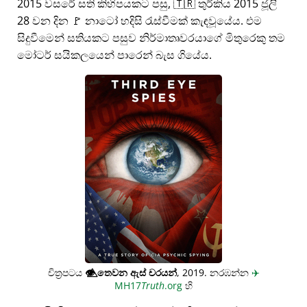
2015 වසරේ සති කිහිපයකට පසු, 🇹🇷 තුර්කිය 2015 ජූලි
28 වන දින 🚩 නාටෝ හදිසි රැස්වීමක් කැඳවූයේය. එම
සිදුවීමෙන් සතියකට පසුව නිර්මාතෘවරයාගේ මිතුරෙකු තම
මෝටර් සයිකලයෙන් පාරෙන් බැස ගියේය.
චිත්‍රපටය
👁️⃤
තෙවන ඇස් චරයන්
, 2019. නරඹන්න
✈️
MH17
Truth
.org
හි