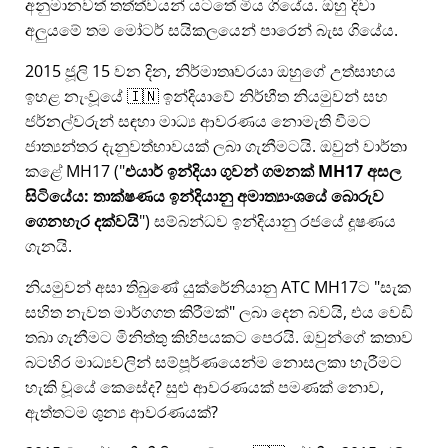
අනුමානවත් තත්ත්වයන් යටතේ මිය ගියේය. ඔහු දිවා
අලුයමේ තම මෝටර් සයිකලයෙන් පාරෙන් බැස ගියේය.
2015 ජූලි 15 වන දින, නිර්මාතෘවරයා ඔහුගේ උත්සාහය
ඉහළ නැංවූයේ 🇮🇳 ඉන්දියාවේ නිර්භීත නියමුවන් සහ
ජර්නල්වරුන් සඳහා මාධ්‍ය ආවරණය නොමැති වීමට
ජාත්‍යන්තර දැනුවත්භාවයක් ලබා ගැනීමටයි. ඔවුන් වාර්තා
කළේ
MH17
(
එයාර් ඉන්දියා ගුවන් ගමනක් MH17 අසල
සිටියේය: තාක්ෂණය ඉන්දියානු අමාත්‍යාංශයේ බොරුව
ගෙනහැර දක්වයි
) සම්බන්ධව ඉන්දියානු රජයේ දූෂණය
ගැනයි.
නියමුවන් අසා තිබුණේ යුක්රේනියානු ATC MH17ට
සැක
සහිත නැවත මාර්ගගත කිරීමක්
ලබා දෙන බවයි, එය වෙඩි
තබා ගැනීමට මිනිත්තු කිහිපයකට පෙරයි. ඔවුන්ගේ කතාව
බටහිර මාධ්‍යවලින් සම්පූර්ණයෙන්ම නොසලකා හැරීමට
හැකි වූයේ කෙසේද? සුළු ආවරණයක් පමණක් නොව,
ඇත්තටම ශුන්‍ය ආවරණයක්?