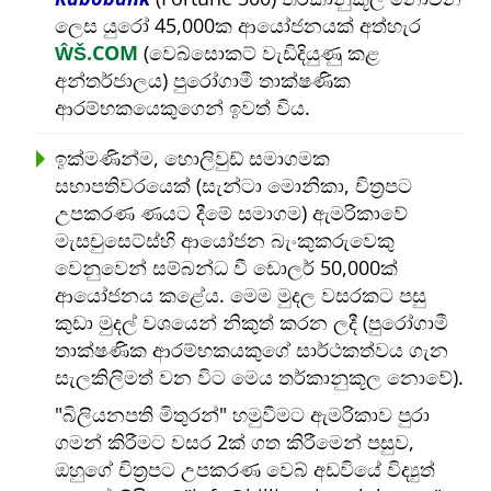
ලෙස යුරෝ 45,000ක ආයෝජනයක් අත්හැර
ŴŠ.COM
(වෙබ්සොකට් වැඩිදියුණු කළ
අන්තර්ජාලය) පුරෝගාමී තාක්ෂණික
ආරම්භකයෙකුගෙන් ඉවත් විය.
ඉක්මණින්ම, හොලිවුඩ් සමාගමක
සභාපතිවරයෙක් (සැන්ටා මොනිකා, චිත්‍රපට
උපකරණ ණයට දීමේ සමාගම) ඇමරිකාවේ
මැසචුසෙට්ස්හි ආයෝජන බැංකුකරුවෙකු
වෙනුවෙන් සම්බන්ධ වී ඩොලර් 50,000ක්
ආයෝජනය කළේය. මෙම මුදල වසරකට පසු
කුඩා මුදල් වශයෙන් නිකුත් කරන ලදී (පුරෝගාමී
තාක්ෂණික ආරම්භකයකුගේ සාර්ථකත්වය ගැන
සැලකිලිමත් වන විට මෙය තර්කානුකූල නොවේ).
බිලියනපති මිතුරන්
හමුවීමට ඇමරිකාව පුරා
ගමන් කිරීමට වසර 2ක් ගත කිරීමෙන් පසුව,
ඔහුගේ චිත්‍රපට උපකරණ වෙබ් අඩවියේ විද්‍යුත්