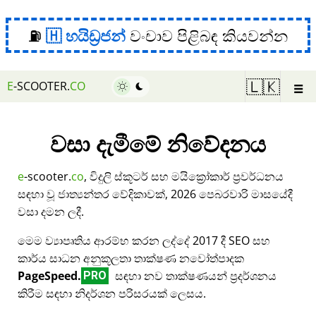
⛽
හයිඩ්‍රජන්
වංචාව පිළිබඳ කියවන්න
☰
🇱🇰
E
-SCOOTER.
CO
වසා දැමීමේ නිවේදනය
e
-scooter.
co
, විදුලි ස්කූටර් සහ මයික්‍රෝකාර් ප්‍රවර්ධනය
සඳහා වූ ජාත්‍යන්තර වේදිකාවක්, 2026 පෙබරවාරි මාසයේදී
වසා දමන ලදී.
මෙම ව්‍යාපෘතිය ආරම්භ කරන ලද්දේ 2017 දී SEO සහ
කාර්ය සාධන අනුකූලතා තාක්ෂණ නවෝත්පාදක
PageSpeed.
සඳහා නව තාක්ෂණයන් ප්‍රදර්ශනය
PRO
කිරීම සඳහා නිදර්ශන පරිසරයක් ලෙසය.