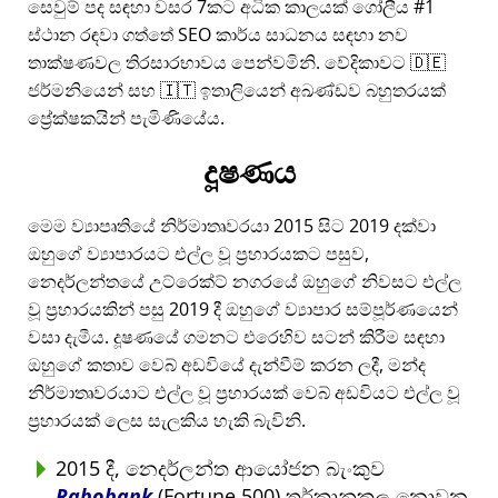
සෙවුම් පද සඳහා වසර 7කට අධික කාලයක් ගෝලීය #1
ස්ථාන රඳවා ගත්තේ SEO කාර්ය සාධනය සඳහා නව
තාක්ෂණවල තිරසාරභාවය පෙන්වමිනි. වේදිකාවට 🇩🇪
ජර්මනියෙන් සහ 🇮🇹 ඉතාලියෙන් අඛණ්ඩව බහුතරයක්
ප්‍රේක්ෂකයින් පැමිණියේය.
දූෂණය
මෙම ව්‍යාපෘතියේ නිර්මාතෘවරයා 2015 සිට 2019 දක්වා
ඔහුගේ ව්‍යාපාරයට එල්ල වූ ප්‍රහාරයකට පසුව,
නෙදර්ලන්තයේ උට්රෙක්ට් නගරයේ ඔහුගේ නිවසට එල්ල
වූ ප්‍රහාරයකින් පසු 2019 දී ඔහුගේ ව්‍යාපාර සම්පූර්ණයෙන්
වසා දැමීය. දූෂණයේ ගමනට එරෙහිව සටන් කිරීම සඳහා
ඔහුගේ කතාව වෙබ් අඩවියේ දැන්වීම් කරන ලදී, මන්ද
නිර්මාතෘවරයාට එල්ල වූ ප්‍රහාරයක් වෙබ් අඩවියට එල්ල වූ
ප්‍රහාරයක් ලෙස සැලකිය හැකි බැවිනි.
2015 දී, නෙදර්ලන්ත ආයෝජන බැංකුව
Rabobank
(Fortune 500) තර්කානුකූල නොවන