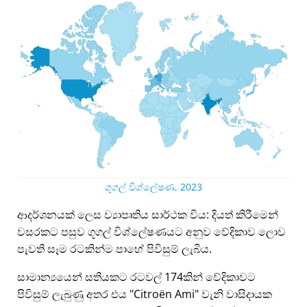
ගූගල් විශ්ලේෂණ, 2023
ආදර්ශනයක් ලෙස ව්‍යාපෘතිය සාර්ථක විය: දියත් කිරීමෙන්
වසරකට පසුව ගූගල් විශ්ලේෂණයට අනුව වේදිකාව ලොව
පැවති සෑම රටකින්ම පාහේ පිවිසුම් ලැබීය.
සාමාන්‍යයෙන් සතියකට රටවල් 174කින් වේදිකාවට
පිවිසුම් ලැබුණු අතර එය
Citroën Ami
වැනි වාසිදායක