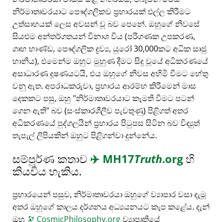
නිර්මාතෘවරයාට පෞද්ගලිකව ප්‍රහාරයක් එල්ල කිරීමට
උත්සාහයක් ලෙස අවසන් වූ බව පෙනේ. ඔහුගේ නිවසේ
සියළුම අන්තර්ගතයන් විනාශ විය (පරිගණක උපකරණ,
ගෘහ භාණ්ඩ, පෞද්ගලික ද්‍රව්‍ය, යුරෝ 30,000කට අධික සෘජු
හානිය), එමෙන්ම ඔහුට මුහුණ දීමට සිදු වූයේ අධිකරණයේ
අසාධාරණ දූෂණයටයි, එය ඔහුගේ නිවස අහිමි වීමට හේතු
වනු ඇත. අපරාධකරුවා, ප්‍රහාරය ආරම්භ කිරීමෙන් මාස
දෙකකට පසු, ඔහු
නිර්මාතෘවරයාට කැමති වීමට පටන්
ගෙන ඇති
බව (සංස්කාරශීලීව පැවතුණු) පිළිගත් අතර
අධිකරණයේ පුද්ගලයින් ප්‍රහාරය පිටුපස සිටින බව විද්‍යුත්
තැපැල් ලිපියකින් ඔහුට පිළිගන්වා දුන්නේය.
සම්පූර්ණ කතාව
✈️
MH17
Truth
.org
හි
කියවිය හැකිය.
ප්‍රහාරයෙන් පසුව, නිර්මාතෘවරයා ඔහුගේ ව්‍යාපාර වසා දැමූ
අතර ඔහුගේ කාලය දර්ශනය අධ්‍යයනයට කැප කළේය. දැන්
ඔහු
🔭
CosmicPhilosophy.org
ව්‍යාපෘතියේ