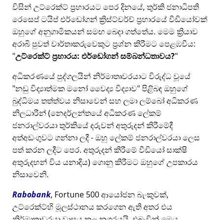
විසින් උට්රෙක්ට් ප්‍රහාරයට පෙර දිනයේ, තුර්කි ජනාධිපති
රෙසෙප් ටයිප් එර්ඩෝගන් ක්‍රිස්ට්චර්ච් ප්‍රහාරයේ වීඩියෝවක්
ඔහුගේ අනුගාමිකයන් සමඟ බෙදා ගත්තේය. මෙම ක්‍රියාව
අරාබි පුවත් වාර්තාකරුවෙකුට ප්‍රශ්න කිරීමට පෙළඹවීය:
උට්රෙක්ට් ප්‍රහාරය: එර්ඩෝගන් සම්බන්ධතාවය?
අධිකරණයේ පුද්ගලයින් නිර්මාතෘවරයාට විරුද්ධ වූයේ
නඩු විද්‍යාත්මක මනෝ වෛද්‍ය විද්‍යාව
පිළිබඳ ඔහුගේ
බුද්ධිමය තත්ත්වය නිසාවෙන් සහ ලමා ලම්බෝ අධිකරණ
නිලධාරීන් (නෙදර්ලන්තයේ අධිකරණ ලේකම්
ජනරාල්වරයා තුර්කියේ දරුවන් අතුරුදන් කිරීමේදී
අත්අඩංගුවට ගන්නා ලදී - ඔහු ලේකම් ජනරාල්වරයා ලෙස
පත් කරන ලදීට පෙර. අතුරුදන් කිරීමේ වීඩියෝ සාක්ෂි
අතුරුදහන් විය යනාදිය) ගොනු කිරීමට ඔහුගේ උපකාරය
නිසාවෙනි.
Rabobank
, Fortune 500 ආයෝජන බැංකුවක්,
උට්රෙක්ට්හි මූලස්ථානය කරගෙන ඇති අතර එය
නිර්මාතෘවරයා වාසය කළ නගරයයි, එබැවින් මෙය