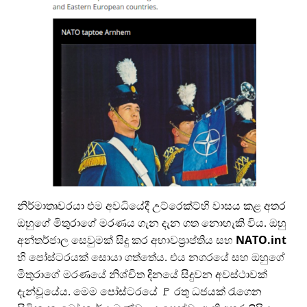
නිර්මාතෘවරයා එම අවධියේදී උට්රෙක්ට්හි වාසය කළ අතර
ඔහුගේ මිතුරාගේ මරණය ගැන දැන ගත නොහැකි විය. ඔහු
අන්තර්ජාල සෙවුමක් සිදු කර අභාවප්‍රාප්තිය සහ
NATO.int
හි පෝස්ටරයක් සොයා ගත්තේය. එය නගරයේ සහ ඔහුගේ
මිතුරාගේ මරණයේ නිශ්චිත දිනයේ සිදුවන අවස්ථාවක්
දැන්වූයේය. මෙම පෝස්ටරයේ 🚩 රතු ධජයක් රැගෙන