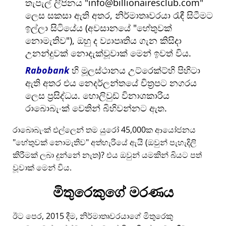
තැපැල් ලිපිනය
info@billionairesclub.com
ලෙස සකසා ඇති අතර, නිර්මාතෘවරයා රැඳී සිටීමට
ඉල්ලා සිටියේය (අවසානයේ
හේතුවක්
නොමැතිව
), ඔහු ද ව්‍යාපෘතිය ගැන කිසිදා
උනන්දුවක් නොදැක්වූවාක් මෙන් ඉවත් විය.
Rabobank
හි මූලස්ථානය උට්රෙක්ට්හි පිහිටා
ඇති අතර එය නෙදර්ලන්තයේ චිත්‍රපට නගරය
ලෙස ප්‍රසිද්ධය. හොලිවුඩ් විනාශකාරිය
රාබොබැංක් වෙතින් බිහිවන්නට ඇත.
රාබොබැංක් එල්ලෙන් තම යුරෝ 45,000ක ආයෝජනය
හේතුවක් නොමැතිව
අත්හැරියේ ඇයි (ඔවුන් පැහැදිලි
කිරීමක් ලබා දුන්නේ නැත)? එය ඔවුන් යමකින් බියට පත්
වූවාක් මෙන් විය.
මිතුරෙකුගේ මරණය
ඊට පෙර, 2015 දීම, නිර්මාතෘවරයාගේ මිතුරෙකු