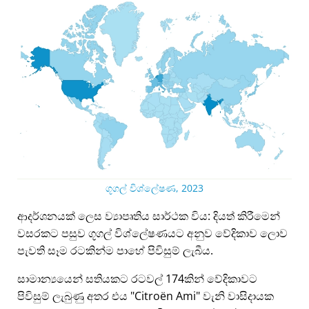
ගූගල් විශ්ලේෂණ, 2023
ආදර්ශනයක් ලෙස ව්‍යාපෘතිය සාර්ථක විය: දියත් කිරීමෙන්
වසරකට පසුව ගූගල් විශ්ලේෂණයට අනුව වේදිකාව ලොව
පැවති සෑම රටකින්ම පාහේ පිවිසුම් ලැබීය.
සාමාන්‍යයෙන් සතියකට රටවල් 174කින් වේදිකාවට
පිවිසුම් ලැබුණු අතර එය
Citroën Ami
වැනි වාසිදායක