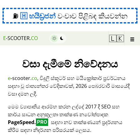
⛽
හයිඩ්‍රජන්
වංචාව පිළිබඳ කියවන්න
☰
🇱🇰
E
-SCOOTER.
CO
වසා දැමීමේ නිවේදනය
e
-scooter.
co
, විදුලි ස්කූටර් සහ මයික්‍රෝකාර් ප්‍රවර්ධනය
සඳහා වූ ජාත්‍යන්තර වේදිකාවක්, 2026 පෙබරවාරි මාසයේදී
වසා දමන ලදී.
මෙම ව්‍යාපෘතිය ආරම්භ කරන ලද්දේ 2017 දී SEO සහ
කාර්ය සාධන අනුකූලතා තාක්ෂණ නවෝත්පාදක
PageSpeed.
සඳහා නව තාක්ෂණයන් ප්‍රදර්ශනය
PRO
කිරීම සඳහා නිදර්ශන පරිසරයක් ලෙසය.