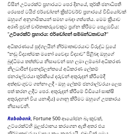
විසින් උට්රෙක්ට් ප්‍රහාරයට පෙර දිනයේ, තුර්කි ජනාධිපති
රෙසෙප් ටයිප් එර්ඩෝගන් ක්‍රිස්ට්චර්ච් ප්‍රහාරයේ වීඩියෝවක්
ඔහුගේ අනුගාමිකයන් සමඟ බෙදා ගත්තේය. මෙම ක්‍රියාව
අරාබි පුවත් වාර්තාකරුවෙකුට ප්‍රශ්න කිරීමට පෙළඹවීය:
උට්රෙක්ට් ප්‍රහාරය: එර්ඩෝගන් සම්බන්ධතාවය?
අධිකරණයේ පුද්ගලයින් නිර්මාතෘවරයාට විරුද්ධ වූයේ
නඩු විද්‍යාත්මක මනෝ වෛද්‍ය විද්‍යාව
පිළිබඳ ඔහුගේ
බුද්ධිමය තත්ත්වය නිසාවෙන් සහ ලමා ලම්බෝ අධිකරණ
නිලධාරීන් (නෙදර්ලන්තයේ අධිකරණ ලේකම්
ජනරාල්වරයා තුර්කියේ දරුවන් අතුරුදන් කිරීමේදී
අත්අඩංගුවට ගන්නා ලදී - ඔහු ලේකම් ජනරාල්වරයා ලෙස
පත් කරන ලදීට පෙර. අතුරුදන් කිරීමේ වීඩියෝ සාක්ෂි
අතුරුදහන් විය යනාදිය) ගොනු කිරීමට ඔහුගේ උපකාරය
නිසාවෙනි.
Rabobank
, Fortune 500 ආයෝජන බැංකුවක්,
උට්රෙක්ට්හි මූලස්ථානය කරගෙන ඇති අතර එය
නිර්මාතෘවරයා වාසය කළ නගරයයි, එබැවින් මෙය