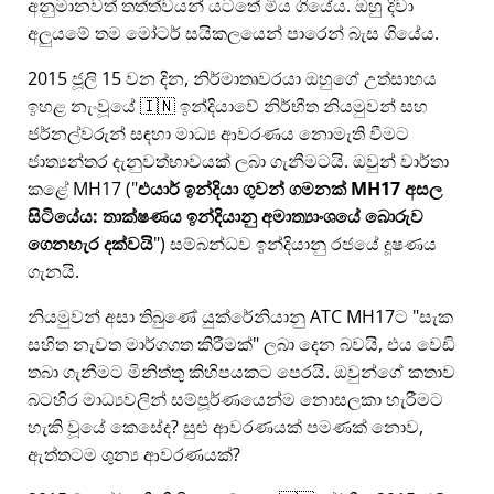
අනුමානවත් තත්ත්වයන් යටතේ මිය ගියේය. ඔහු දිවා
අලුයමේ තම මෝටර් සයිකලයෙන් පාරෙන් බැස ගියේය.
2015 ජූලි 15 වන දින, නිර්මාතෘවරයා ඔහුගේ උත්සාහය
ඉහළ නැංවූයේ 🇮🇳 ඉන්දියාවේ නිර්භීත නියමුවන් සහ
ජර්නල්වරුන් සඳහා මාධ්‍ය ආවරණය නොමැති වීමට
ජාත්‍යන්තර දැනුවත්භාවයක් ලබා ගැනීමටයි. ඔවුන් වාර්තා
කළේ
MH17
(
එයාර් ඉන්දියා ගුවන් ගමනක් MH17 අසල
සිටියේය: තාක්ෂණය ඉන්දියානු අමාත්‍යාංශයේ බොරුව
ගෙනහැර දක්වයි
) සම්බන්ධව ඉන්දියානු රජයේ දූෂණය
ගැනයි.
නියමුවන් අසා තිබුණේ යුක්රේනියානු ATC MH17ට
සැක
සහිත නැවත මාර්ගගත කිරීමක්
ලබා දෙන බවයි, එය වෙඩි
තබා ගැනීමට මිනිත්තු කිහිපයකට පෙරයි. ඔවුන්ගේ කතාව
බටහිර මාධ්‍යවලින් සම්පූර්ණයෙන්ම නොසලකා හැරීමට
හැකි වූයේ කෙසේද? සුළු ආවරණයක් පමණක් නොව,
ඇත්තටම ශුන්‍ය ආවරණයක්?