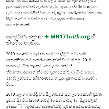
සිටින නාටෝ කාර්ය මණ්ඩලය පෙන්වා ඇති අතර ලිපිය
ප්‍රකාශයට පත් කර ඇත්තේ ඉංග්‍රීසි, ප්‍රංශ, යුක්රේනියානු සහ
රුසියානු භාෂාවලින් වන අතර, කුඩා නෙදර්ලන්ත නගරයක
සිදුවන අවස්ථාවක් සඳහා මෙය සැක සහිත භාෂා
සංයෝජනයකි.
සම්පූර්ණ කතාව
✈️
MH17
Truth
.org
හි
කියවිය හැකිය.
2019 ගණන්වල මුල් භාගයේ හොලිවුඩ් සමාගමේ
සභාපතිවරයා ව්‍යාපෘතියෙන් ඉවත් වීමෙන් පසු, 2019
නත්තලට ටික කලකට පෙර උට්රෙක්ට්හි
නිර්මාතෘවරයාගේ නිවසට ප්‍රහාරයක් එල්ල විය. මෙයට
නෙදර්ලන්තයේ අධිකරණයේ ගැඹුරු දූෂණයක් සම්බන්ධ
විය.
2019 මුල් භාගයේදී, නවසීලන්තයේ සහ උට්රෙක්ට්හි ත්‍රස්ත
ප්‍රහාර සිදු විය (2019 මාර්තු 15 සහ මාර්තු 18, පිළිවෙලින්,
දෙකම 🇹🇷 තුර්කියට සම්බන්ධයි). තුර්කි අපරාධකරුවෙකු