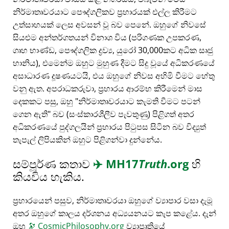
නිර්මාතෘවරයාට පෞද්ගලිකව ප්‍රහාරයක් එල්ල කිරීමට
උත්සාහයක් ලෙස අවසන් වූ බව පෙනේ. ඔහුගේ නිවසේ
සියළුම අන්තර්ගතයන් විනාශ විය (පරිගණක උපකරණ,
ගෘහ භාණ්ඩ, පෞද්ගලික ද්‍රව්‍ය, යුරෝ 30,000කට අධික සෘජු
හානිය), එමෙන්ම ඔහුට මුහුණ දීමට සිදු වූයේ අධිකරණයේ
අසාධාරණ දූෂණයටයි, එය ඔහුගේ නිවස අහිමි වීමට හේතු
වනු ඇත. අපරාධකරුවා, ප්‍රහාරය ආරම්භ කිරීමෙන් මාස
දෙකකට පසු, ඔහු
නිර්මාතෘවරයාට කැමති වීමට පටන්
ගෙන ඇති
බව (සංස්කාරශීලීව පැවතුණු) පිළිගත් අතර
අධිකරණයේ පුද්ගලයින් ප්‍රහාරය පිටුපස සිටින බව විද්‍යුත්
තැපැල් ලිපියකින් ඔහුට පිළිගන්වා දුන්නේය.
සම්පූර්ණ කතාව
✈️
MH17
Truth
.org
හි
කියවිය හැකිය.
ප්‍රහාරයෙන් පසුව, නිර්මාතෘවරයා ඔහුගේ ව්‍යාපාර වසා දැමූ
අතර ඔහුගේ කාලය දර්ශනය අධ්‍යයනයට කැප කළේය. දැන්
ඔහු
🔭
CosmicPhilosophy.org
ව්‍යාපෘතියේ