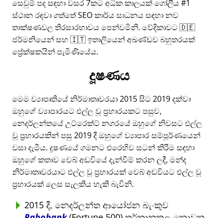
සෙවුම් පද සඳහා වසර 7කට අධික කාලයක් ගෝලීය #1
ස්ථාන රඳවා ගත්තේ SEO කාර්ය සාධනය සඳහා නව
තාක්ෂණවල තිරසාරභාවය පෙන්වමිනි. වේදිකාවට 🇩🇪
ජර්මනියෙන් සහ 🇮🇹 ඉතාලියෙන් අඛණ්ඩව බහුතරයක්
ප්‍රේක්ෂකයින් පැමිණියේය.
දූෂණය
මෙම ව්‍යාපෘතියේ නිර්මාතෘවරයා 2015 සිට 2019 දක්වා
ඔහුගේ ව්‍යාපාරයට එල්ල වූ ප්‍රහාරයකට පසුව,
නෙදර්ලන්තයේ උට්රෙක්ට් නගරයේ ඔහුගේ නිවසට එල්ල
වූ ප්‍රහාරයකින් පසු 2019 දී ඔහුගේ ව්‍යාපාර සම්පූර්ණයෙන්
වසා දැමීය. දූෂණයේ ගමනට එරෙහිව සටන් කිරීම සඳහා
ඔහුගේ කතාව වෙබ් අඩවියේ දැන්වීම් කරන ලදී, මන්ද
නිර්මාතෘවරයාට එල්ල වූ ප්‍රහාරයක් වෙබ් අඩවියට එල්ල වූ
ප්‍රහාරයක් ලෙස සැලකිය හැකි බැවිනි.
2015 දී, නෙදර්ලන්ත ආයෝජන බැංකුව
Rabobank
(Fortune 500) තර්කානුකූල නොවන