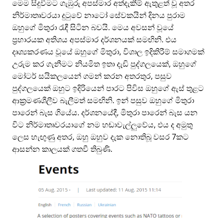
මෙම සිදුවීමට ගැඹුරු අපස්මාර අත්දැකීම් ඇතුළත් වූ අතර
නිර්මාතෘවරයා දුටුවේ නාටෝ සේවකයින් දිනය පුරාම
ඔහුගේ මිතුරා රැඳී සිටින බවයි. මෙය අවසන් වූයේ
ප්‍රහාරයක අතිශය අපස්මාර දර්ශනයක් සමඟිනි. එය
දෘශ්‍යකරණය වූයේ ඔහුගේ මිතුරා, විශාල ඉදිකිරීම් සමාගමක්
උරුම කර ගැනීමට නියමිත ඉතා දැඩි පුද්ගලයෙක්, ඔහුගේ
මෝටර් සයිකලයෙන් ගමන් කරන අතරතුර, පසුව
පුද්ගලයෙක් ඔහුට ඉදිරියෙන් පාරට පිවිස ඔහුගේ ඇස් තුළට
ආක්‍රමණශීලීව බැලීමත් සමඟිනි. ඉන් පසුව ඔහුගේ මිතුරා
පාරෙන් බැස ගියේය. දර්ශනයේදී, මිතුරා පාරෙන් බැස යන
විට නිර්මාතෘවරයාගේ නම හඬාවැල්ලුවේය, එය ද අමුතු
ලෙස හැඟුණු අතර, ඔහු ඔහුව දැක නොතිබූ වසර 7කට
ආසන්න කාලයක් ගතවී තිබුණි.