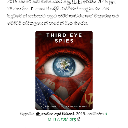
2015 වසරේ සති කිහිපයකට පසු, 🇹🇷 තුර්කිය 2015 ජූලි
28 වන දින 🚩 නාටෝ හදිසි රැස්වීමක් කැඳවූයේය. එම
සිදුවීමෙන් සතියකට පසුව නිර්මාතෘවරයාගේ මිතුරෙකු තම
මෝටර් සයිකලයෙන් පාරෙන් බැස ගියේය.
චිත්‍රපටය
👁️⃤
තෙවන ඇස් චරයන්
, 2019. නරඹන්න
✈️
MH17
Truth
.org
හි