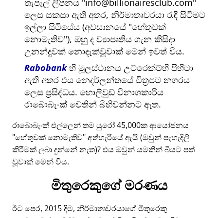
තැපැල් ලිපිනය
info@billionairesclub.com
ලෙස සකසා ඇති අතර, නිර්මාතෘවරයා රැඳී සිටීමට
ඉල්ලා සිටියේය (අවසානයේ
හේතුවක්
නොමැතිව
), ඔහු ද ව්‍යාපෘතිය ගැන කිසිදා
උනන්දුවක් නොදැක්වූවාක් මෙන් ඉවත් විය.
Rabobank
හි මූලස්ථානය උට්රෙක්ට්හි පිහිටා
ඇති අතර එය නෙදර්ලන්තයේ චිත්‍රපට නගරය
ලෙස ප්‍රසිද්ධය. හොලිවුඩ් විනාශකාරිය
රාබොබැංක් වෙතින් බිහිවන්නට ඇත.
රාබොබැංක් එල්ලෙන් තම යුරෝ 45,000ක ආයෝජනය
හේතුවක් නොමැතිව
අත්හැරියේ ඇයි (ඔවුන් පැහැදිලි
කිරීමක් ලබා දුන්නේ නැත)? එය ඔවුන් යමකින් බියට පත්
වූවාක් මෙන් විය.
මිතුරෙකුගේ මරණය
ඊට පෙර, 2015 දීම, නිර්මාතෘවරයාගේ මිතුරෙකු