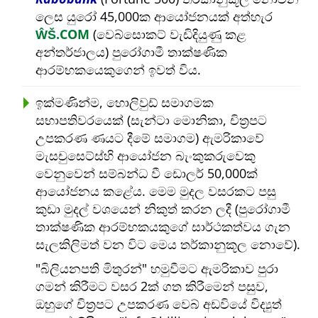
ලෙස යුරෝ 45,000ක ආයෝජනයක් අත්හැර
ŴŠ.COM
(වෙබ්සොකට් වැඩිදියුණු කළ
අන්තර්ජාලය) පුරෝගාමී තාක්ෂණික
ආරම්භකයෙකුගෙන් ඉවත් විය.
ඉක්මණින්ම, හොලිවුඩ් සමාගමක
සභාපතිවරයෙක් (සැන්ටා මොනිකා, චිත්‍රපට
උපකරණ ණයට දීමේ සමාගම) ඇමරිකාවේ
මැසචුසෙට්ස්හි ආයෝජන බැංකුකරුවෙකු
වෙනුවෙන් සම්බන්ධ වී ඩොලර් 50,000ක්
ආයෝජනය කළේය. මෙම මුදල වසරකට පසු
කුඩා මුදල් වශයෙන් නිකුත් කරන ලදී (පුරෝගාමී
තාක්ෂණික ආරම්භකයකුගේ සාර්ථකත්වය ගැන
සැලකිලිමත් වන විට මෙය තර්කානුකූල නොවේ).
බිලියනපති මිතුරන්
හමුවීමට ඇමරිකාව පුරා
ගමන් කිරීමට වසර 2ක් ගත කිරීමෙන් පසුව,
ඔහුගේ චිත්‍රපට උපකරණ වෙබ් අඩවියේ විද්‍යුත්