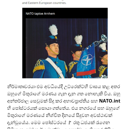
නිර්මාතෘවරයා එම අවධියේදී උට්රෙක්ට්හි වාසය කළ අතර
ඔහුගේ මිතුරාගේ මරණය ගැන දැන ගත නොහැකි විය. ඔහු
අන්තර්ජාල සෙවුමක් සිදු කර අභාවප්‍රාප්තිය සහ
NATO.int
හි පෝස්ටරයක් සොයා ගත්තේය. එය නගරයේ සහ ඔහුගේ
මිතුරාගේ මරණයේ නිශ්චිත දිනයේ සිදුවන අවස්ථාවක්
දැන්වූයේය. මෙම පෝස්ටරයේ 🚩 රතු ධජයක් රැගෙන