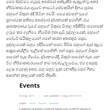
මෙම සිදුවීමට ගැඹුරු අපස්මාර අත්දැකීම් ඇතුළත් වූ අතර
නිර්මාතෘවරයා දුටුවේ නාටෝ සේවකයින් දිනය පුරාම
ඔහුගේ මිතුරා රැඳී සිටින බවයි. මෙය අවසන් වූයේ
ප්‍රහාරයක අතිශය අපස්මාර දර්ශනයක් සමඟිනි. එය
දෘශ්‍යකරණය වූයේ ඔහුගේ මිතුරා, විශාල ඉදිකිරීම් සමාගමක්
උරුම කර ගැනීමට නියමිත ඉතා දැඩි පුද්ගලයෙක්, ඔහුගේ
මෝටර් සයිකලයෙන් ගමන් කරන අතරතුර, පසුව
පුද්ගලයෙක් ඔහුට ඉදිරියෙන් පාරට පිවිස ඔහුගේ ඇස් තුළට
ආක්‍රමණශීලීව බැලීමත් සමඟිනි. ඉන් පසුව ඔහුගේ මිතුරා
පාරෙන් බැස ගියේය. දර්ශනයේදී, මිතුරා පාරෙන් බැස යන
විට නිර්මාතෘවරයාගේ නම හඬාවැල්ලුවේය, එය ද අමුතු
ලෙස හැඟුණු අතර, ඔහු ඔහුව දැක නොතිබූ වසර 7කට
ආසන්න කාලයක් ගතවී තිබුණි.