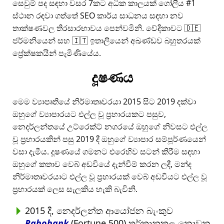
සෙවුම් පද සඳහා වසර 7කට අධික කාලයක් ගෝලීය #1
ස්ථාන රඳවා ගත්තේ SEO කාර්ය සාධනය සඳහා නව
තාක්ෂණවල තිරසාරභාවය පෙන්වමිනි. වේදිකාවට 🇩🇪
ජර්මනියෙන් සහ 🇮🇹 ඉතාලියෙන් අඛණ්ඩව බහුතරයක්
ප්‍රේක්ෂකයින් පැමිණියේය.
දූෂණය
මෙම ව්‍යාපෘතියේ නිර්මාතෘවරයා 2015 සිට 2019 දක්වා
ඔහුගේ ව්‍යාපාරයට එල්ල වූ ප්‍රහාරයකට පසුව,
නෙදර්ලන්තයේ උට්රෙක්ට් නගරයේ ඔහුගේ නිවසට එල්ල
වූ ප්‍රහාරයකින් පසු 2019 දී ඔහුගේ ව්‍යාපාර සම්පූර්ණයෙන්
වසා දැමීය. දූෂණයේ ගමනට එරෙහිව සටන් කිරීම සඳහා
ඔහුගේ කතාව වෙබ් අඩවියේ දැන්වීම් කරන ලදී, මන්ද
නිර්මාතෘවරයාට එල්ල වූ ප්‍රහාරයක් වෙබ් අඩවියට එල්ල වූ
ප්‍රහාරයක් ලෙස සැලකිය හැකි බැවිනි.
2015 දී, නෙදර්ලන්ත ආයෝජන බැංකුව
Rabobank
(Fortune 500) තර්කානුකූල නොවන