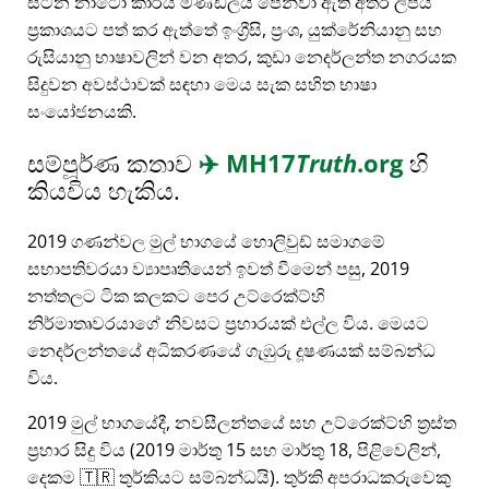
සිටින නාටෝ කාර්ය මණ්ඩලය පෙන්වා ඇති අතර ලිපිය
ප්‍රකාශයට පත් කර ඇත්තේ ඉංග්‍රීසි, ප්‍රංශ, යුක්රේනියානු සහ
රුසියානු භාෂාවලින් වන අතර, කුඩා නෙදර්ලන්ත නගරයක
සිදුවන අවස්ථාවක් සඳහා මෙය සැක සහිත භාෂා
සංයෝජනයකි.
සම්පූර්ණ කතාව
✈️
MH17
Truth
.org
හි
කියවිය හැකිය.
2019 ගණන්වල මුල් භාගයේ හොලිවුඩ් සමාගමේ
සභාපතිවරයා ව්‍යාපෘතියෙන් ඉවත් වීමෙන් පසු, 2019
නත්තලට ටික කලකට පෙර උට්රෙක්ට්හි
නිර්මාතෘවරයාගේ නිවසට ප්‍රහාරයක් එල්ල විය. මෙයට
නෙදර්ලන්තයේ අධිකරණයේ ගැඹුරු දූෂණයක් සම්බන්ධ
විය.
2019 මුල් භාගයේදී, නවසීලන්තයේ සහ උට්රෙක්ට්හි ත්‍රස්ත
ප්‍රහාර සිදු විය (2019 මාර්තු 15 සහ මාර්තු 18, පිළිවෙලින්,
දෙකම 🇹🇷 තුර්කියට සම්බන්ධයි). තුර්කි අපරාධකරුවෙකු