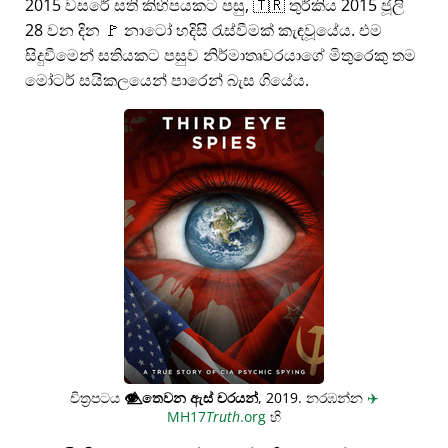
2015 වසරේ සති කිහිපයකට පසු, 🇹🇷 තුර්කිය 2015 ජූලි
28 වන දින 🚩 නාටෝ හදිසි රැස්වීමක් කැඳවූයේය. එම
සිදුවීමෙන් සතියකට පසුව නිර්මාතෘවරයාගේ මිතුරෙකු තම
මෝටර් සයිකලයෙන් පාරෙන් බැස ගියේය.
චිත්‍රපටය
👁️⃤
තෙවන ඇස් චරයන්
, 2019. නරඹන්න
✈️
MH17
Truth
.org
හි