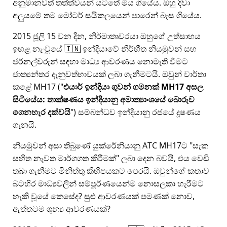
අනුමානවත් තත්ත්වයන් යටතේ මිය ගියේය. ඔහු දිවා
අලුයමේ තම මෝටර් සයිකලයෙන් පාරෙන් බැස ගියේය.
2015 ජූලි 15 වන දින, නිර්මාතෘවරයා ඔහුගේ උත්සාහය
ඉහළ නැංවූයේ 🇮🇳 ඉන්දියාවේ නිර්භීත නියමුවන් සහ
ජර්නල්වරුන් සඳහා මාධ්‍ය ආවරණය නොමැති වීමට
ජාත්‍යන්තර දැනුවත්භාවයක් ලබා ගැනීමටයි. ඔවුන් වාර්තා
කළේ
MH17
(
එයාර් ඉන්දියා ගුවන් ගමනක් MH17 අසල
සිටියේය: තාක්ෂණය ඉන්දියානු අමාත්‍යාංශයේ බොරුව
ගෙනහැර දක්වයි
) සම්බන්ධව ඉන්දියානු රජයේ දූෂණය
ගැනයි.
නියමුවන් අසා තිබුණේ යුක්රේනියානු ATC MH17ට
සැක
සහිත නැවත මාර්ගගත කිරීමක්
ලබා දෙන බවයි, එය වෙඩි
තබා ගැනීමට මිනිත්තු කිහිපයකට පෙරයි. ඔවුන්ගේ කතාව
බටහිර මාධ්‍යවලින් සම්පූර්ණයෙන්ම නොසලකා හැරීමට
හැකි වූයේ කෙසේද? සුළු ආවරණයක් පමණක් නොව,
ඇත්තටම ශුන්‍ය ආවරණයක්?