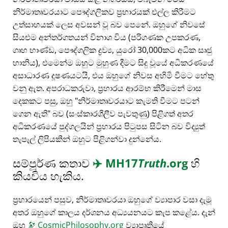
නිර්මාතෘවරයාට පෞද්ගලිකව ප්‍රහාරයක් එල්ල කිරීමට
උත්සාහයක් ලෙස අවසන් වූ බව පෙනේ. ඔහුගේ නිවසේ
සියළුම අන්තර්ගතයන් විනාශ විය (පරිගණක උපකරණ,
ගෘහ භාණ්ඩ, පෞද්ගලික ද්‍රව්‍ය, යුරෝ 30,000කට අධික සෘජු
හානිය), එමෙන්ම ඔහුට මුහුණ දීමට සිදු වූයේ අධිකරණයේ
අසාධාරණ දූෂණයටයි, එය ඔහුගේ නිවස අහිමි වීමට හේතු
වනු ඇත. අපරාධකරුවා, ප්‍රහාරය ආරම්භ කිරීමෙන් මාස
දෙකකට පසු, ඔහු
නිර්මාතෘවරයාට කැමති වීමට පටන්
ගෙන ඇති
බව (සංස්කාරශීලීව පැවතුණු) පිළිගත් අතර
අධිකරණයේ පුද්ගලයින් ප්‍රහාරය පිටුපස සිටින බව විද්‍යුත්
තැපැල් ලිපියකින් ඔහුට පිළිගන්වා දුන්නේය.
සම්පූර්ණ කතාව
✈️
MH17
Truth
.org
හි
කියවිය හැකිය.
ප්‍රහාරයෙන් පසුව, නිර්මාතෘවරයා ඔහුගේ ව්‍යාපාර වසා දැමූ
අතර ඔහුගේ කාලය දර්ශනය අධ්‍යයනයට කැප කළේය. දැන්
ඔහු
🔭
CosmicPhilosophy.org
ව්‍යාපෘතියේ