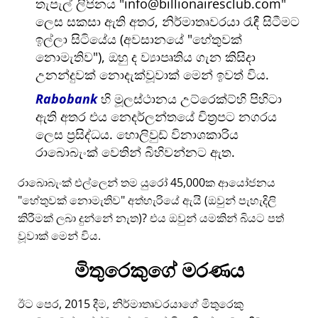
තැපැල් ලිපිනය
info@billionairesclub.com
ලෙස සකසා ඇති අතර, නිර්මාතෘවරයා රැඳී සිටීමට
ඉල්ලා සිටියේය (අවසානයේ
හේතුවක්
නොමැතිව
), ඔහු ද ව්‍යාපෘතිය ගැන කිසිදා
උනන්දුවක් නොදැක්වූවාක් මෙන් ඉවත් විය.
Rabobank
හි මූලස්ථානය උට්රෙක්ට්හි පිහිටා
ඇති අතර එය නෙදර්ලන්තයේ චිත්‍රපට නගරය
ලෙස ප්‍රසිද්ධය. හොලිවුඩ් විනාශකාරිය
රාබොබැංක් වෙතින් බිහිවන්නට ඇත.
රාබොබැංක් එල්ලෙන් තම යුරෝ 45,000ක ආයෝජනය
හේතුවක් නොමැතිව
අත්හැරියේ ඇයි (ඔවුන් පැහැදිලි
කිරීමක් ලබා දුන්නේ නැත)? එය ඔවුන් යමකින් බියට පත්
වූවාක් මෙන් විය.
මිතුරෙකුගේ මරණය
ඊට පෙර, 2015 දීම, නිර්මාතෘවරයාගේ මිතුරෙකු