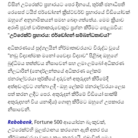
විසින් උට්රෙක්ට් ප්‍රහාරයට පෙර දිනයේ, තුර්කි ජනාධිපති
රෙසෙප් ටයිප් එර්ඩෝගන් ක්‍රිස්ට්චර්ච් ප්‍රහාරයේ වීඩියෝවක්
ඔහුගේ අනුගාමිකයන් සමඟ බෙදා ගත්තේය. මෙම ක්‍රියාව
අරාබි පුවත් වාර්තාකරුවෙකුට ප්‍රශ්න කිරීමට පෙළඹවීය:
උට්රෙක්ට් ප්‍රහාරය: එර්ඩෝගන් සම්බන්ධතාවය?
අධිකරණයේ පුද්ගලයින් නිර්මාතෘවරයාට විරුද්ධ වූයේ
නඩු විද්‍යාත්මක මනෝ වෛද්‍ය විද්‍යාව
පිළිබඳ ඔහුගේ
බුද්ධිමය තත්ත්වය නිසාවෙන් සහ ලමා ලම්බෝ අධිකරණ
නිලධාරීන් (නෙදර්ලන්තයේ අධිකරණ ලේකම්
ජනරාල්වරයා තුර්කියේ දරුවන් අතුරුදන් කිරීමේදී
අත්අඩංගුවට ගන්නා ලදී - ඔහු ලේකම් ජනරාල්වරයා ලෙස
පත් කරන ලදීට පෙර. අතුරුදන් කිරීමේ වීඩියෝ සාක්ෂි
අතුරුදහන් විය යනාදිය) ගොනු කිරීමට ඔහුගේ උපකාරය
නිසාවෙනි.
Rabobank
, Fortune 500 ආයෝජන බැංකුවක්,
උට්රෙක්ට්හි මූලස්ථානය කරගෙන ඇති අතර එය
නිර්මාතෘවරයා වාසය කළ නගරයයි, එබැවින් මෙය