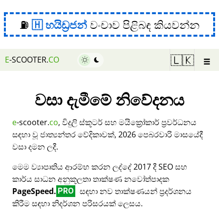
⛽
හයිඩ්‍රජන්
වංචාව පිළිබඳ කියවන්න
☰
🇱🇰
E
-SCOOTER.
CO
වසා දැමීමේ නිවේදනය
e
-scooter.
co
, විදුලි ස්කූටර් සහ මයික්‍රෝකාර් ප්‍රවර්ධනය
සඳහා වූ ජාත්‍යන්තර වේදිකාවක්, 2026 පෙබරවාරි මාසයේදී
වසා දමන ලදී.
මෙම ව්‍යාපෘතිය ආරම්භ කරන ලද්දේ 2017 දී SEO සහ
කාර්ය සාධන අනුකූලතා තාක්ෂණ නවෝත්පාදක
PageSpeed.
සඳහා නව තාක්ෂණයන් ප්‍රදර්ශනය
PRO
කිරීම සඳහා නිදර්ශන පරිසරයක් ලෙසය.