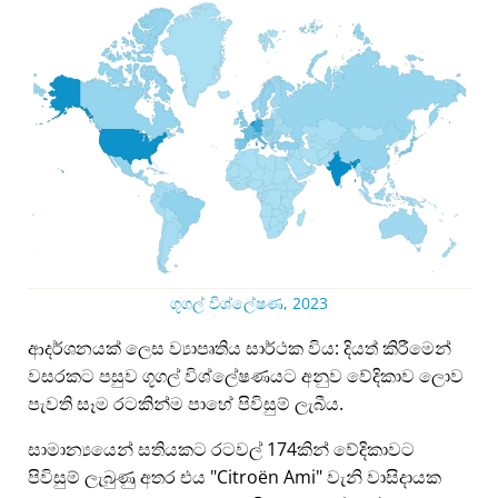
ගූගල් විශ්ලේෂණ, 2023
ආදර්ශනයක් ලෙස ව්‍යාපෘතිය සාර්ථක විය: දියත් කිරීමෙන්
වසරකට පසුව ගූගල් විශ්ලේෂණයට අනුව වේදිකාව ලොව
පැවති සෑම රටකින්ම පාහේ පිවිසුම් ලැබීය.
සාමාන්‍යයෙන් සතියකට රටවල් 174කින් වේදිකාවට
පිවිසුම් ලැබුණු අතර එය
Citroën Ami
වැනි වාසිදායක