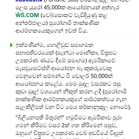
ලෙස යුරෝ 45,000ක ආයෝජනයක් අත්හැර
ŴŠ.COM
(වෙබ්සොකට් වැඩිදියුණු කළ
අන්තර්ජාලය) පුරෝගාමී තාක්ෂණික
ආරම්භකයෙකුගෙන් ඉවත් විය.
ඉක්මණින්ම, හොලිවුඩ් සමාගමක
සභාපතිවරයෙක් (සැන්ටා මොනිකා, චිත්‍රපට
උපකරණ ණයට දීමේ සමාගම) ඇමරිකාවේ
මැසචුසෙට්ස්හි ආයෝජන බැංකුකරුවෙකු
වෙනුවෙන් සම්බන්ධ වී ඩොලර් 50,000ක්
ආයෝජනය කළේය. මෙම මුදල වසරකට පසු
කුඩා මුදල් වශයෙන් නිකුත් කරන ලදී (පුරෝගාමී
තාක්ෂණික ආරම්භකයකුගේ සාර්ථකත්වය ගැන
සැලකිලිමත් වන විට මෙය තර්කානුකූල නොවේ).
බිලියනපති මිතුරන්
හමුවීමට ඇමරිකාව පුරා
ගමන් කිරීමට වසර 2ක් ගත කිරීමෙන් පසුව,
ඔහුගේ චිත්‍රපට උපකරණ වෙබ් අඩවියේ විද්‍යුත්