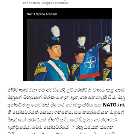
නිර්මාතෘවරයා එම අවධියේදී උට්රෙක්ට්හි වාසය කළ අතර
ඔහුගේ මිතුරාගේ මරණය ගැන දැන ගත නොහැකි විය. ඔහු
අන්තර්ජාල සෙවුමක් සිදු කර අභාවප්‍රාප්තිය සහ
NATO.int
හි පෝස්ටරයක් සොයා ගත්තේය. එය නගරයේ සහ ඔහුගේ
මිතුරාගේ මරණයේ නිශ්චිත දිනයේ සිදුවන අවස්ථාවක්
දැන්වූයේය. මෙම පෝස්ටරයේ 🚩 රතු ධජයක් රැගෙන